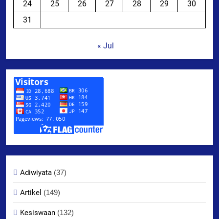
24
25
26
27
28
29
30
31
« Jul
Adiwiyata
(37)
Artikel
(149)
Kesiswaan
(132)