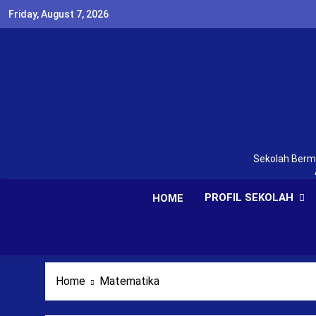
Skip
Friday, August 7, 2026
to
content
Sekolah Bermu
PROFIL SEKOLAH
HOME
Home
Matematika