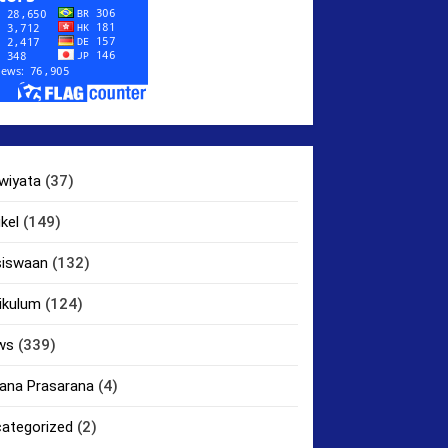
wiyata
(37)
ikel
(149)
siswaan
(132)
ikulum
(124)
ws
(339)
ana Prasarana
(4)
ategorized
(2)