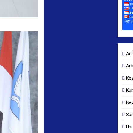
Adi
Art
Ke
Kur
Ne
Sar
Unc