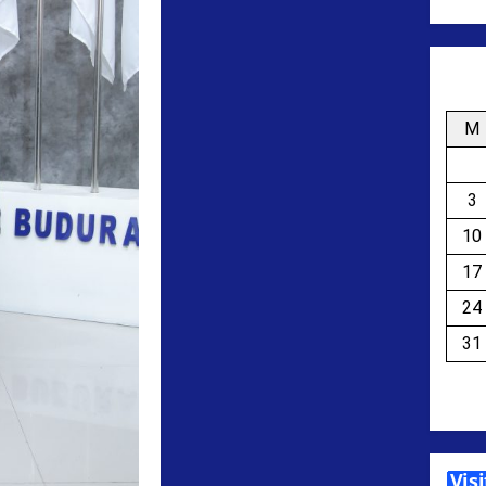
M
3
10
17
24
31