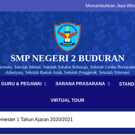
Membangun Karakter, Di
Menumbuhkan Jiwa Wirau
Membangun Generasi Tertib
Menumbuhkan Kesadaran Paj
Membangun Karakter, Di
Menumbuhkan Jiwa Wirau
Membangun Generasi Tertib
Menumbuhkan Kesadaran Paj
SMP NEGERI 2 BUDURAN
ermutu, Sekolah Inklusi, Sekolah Sahabat Keluarga, Sekolah Cerdas Berkarakte
Adiwiyata, Sekolah Ramah Anak, Sekolah Penggerak, Sekolah Toleransi
GURU & PEGAWAI
SARANA PRASARANA
STAND
VIRTUAL TOUR
mester 1 Tahun Ajaran 2020/2021