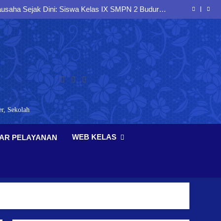
siplin, dan Jiwa Nasionalisme melalui Latihan PBB
Bersama Koramil Buduran
saha Sejak Dini: Siswa Kelas IX SMPN 2 Buduran
Antusias Mengikuti Seminar Entrepreneurship
 Berlalu Lintas dan Berkarakter melalui Sosialisasi
Bersama Polresta Sidoarjo
ak Sejak Dini melalui Sosialisasi kepada Peserta
Didik SMP Negeri 2 Buduran
siplin, dan Jiwa Nasionalisme melalui Latihan PBB
Bersama Koramil Buduran
saha Sejak Dini: Siswa Kelas IX SMPN 2 Buduran
Antusias Mengikuti Seminar Entrepreneurship
 Berlalu Lintas dan Berkarakter melalui Sosialisasi
Bersama Polresta Sidoarjo
ak Sejak Dini melalui Sosialisasi kepada Peserta
Didik SMP Negeri 2 Buduran
r, Sekolah
WEB KELAS
AR PELAYANAN