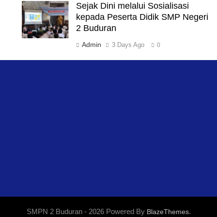
Sejak Dini melalui Sosialisasi
kepada Peserta Didik SMP Negeri
2 Buduran
Admin
3 Days Ago
0
SMPN 2 Buduran - 2026 Powered By
.
BlazeThemes