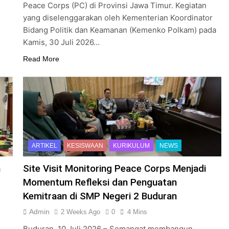
Peace Corps (PC) di Provinsi Jawa Timur. Kegiatan
yang diselenggarakan oleh Kementerian Koordinator
Bidang Politik dan Keamanan (Kemenko Polkam) pada
Kamis, 30 Juli 2026…
Read More
ARTIKEL
KESISWAAN
KURIKULUM
NEWS
n
Site Visit Monitoring Peace Corps Menjadi
Momentum Refleksi dan Penguatan
Kemitraan di SMP Negeri 2 Buduran
Admin
2 Weeks Ago
0
4 Mins
Buduran, 10 Juli 2026 – Semangat membangun