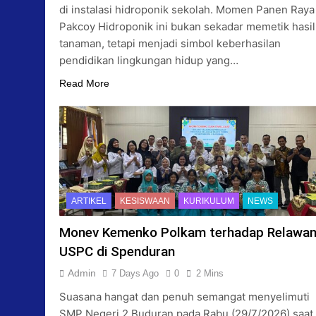
di instalasi hidroponik sekolah. Momen Panen Raya
Pakcoy Hidroponik ini bukan sekadar memetik hasil
tanaman, tetapi menjadi simbol keberhasilan
pendidikan lingkungan hidup yang…
Read More
ARTIKEL
KESISWAAN
KURIKULUM
NEWS
Monev Kemenko Polkam terhadap Relawa
USPC di Spenduran
Admin
7 Days Ago
0
2 Mins
Suasana hangat dan penuh semangat menyelimuti
SMP Negeri 2 Buduran pada Rabu (29/7/2026) saat