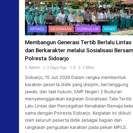
ARTIKEL
KESISWAAN
KURIKULUM
NEWS
Membangun Generasi Tertib Berlalu Lintas
dan Berkarakter melalui Sosialisasi Bersa
Polresta Sidoarjo
Admin
3 Days Ago
0
2 Mins
Sidoarjo, 15 Juli 2026 Dalam rangka membentuk
karakter peserta didik yang disiplin, bertanggung
jawab, dan taat hukum, SMP Negeri 2 Buduran
menyelenggarakan kegiatan Sosialisasi Tata Tertib
Lalu Lintas dan Pencegahan Kenakalan Remaja beke
sama dengan Polresta Sidoarjo. Kegiatan ini diikuti
oleh seluruh peserta didik sebagai bagian dari
rangkaian penguatan karakter pada pekan MPLS.