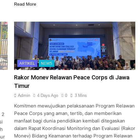
Read More
ARTIKEL
NEWS
Rakor Monev Relawan Peace Corps di Jawa
Timur
Admin
4 Days Ago
0
3 Mins
Komitmen mewujudkan pelaksanaan Program Relawan
Peace Corps yang aman, tertib, dan memberikan
 2
manfaat bagi dunia pendidikan kembali ditegaskan
si
dalam Rapat Koordinasi Monitoring dan Evaluasi (Rakor
ah
Monev) Bidang Keamanan terhadap Program Relawan
bur