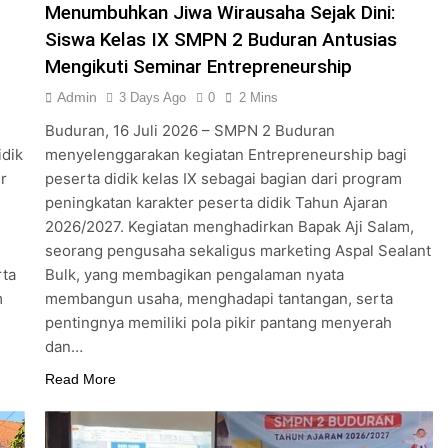
Menumbuhkan Jiwa Wirausaha Sejak Dini:
Siswa Kelas IX SMPN 2 Buduran Antusias
Mengikuti Seminar Entrepreneurship
Admin
3 Days Ago
0
2 Mins
Buduran, 16 Juli 2026 – SMPN 2 Buduran
idik
menyelenggarakan kegiatan Entrepreneurship bagi
r
peserta didik kelas IX sebagai bagian dari program
peningkatan karakter peserta didik Tahun Ajaran
2026/2027. Kegiatan menghadirkan Bapak Aji Salam,
seorang pengusaha sekaligus marketing Aspal Sealant
rta
Bulk, yang membagikan pengalaman nyata
m
membangun usaha, menghadapi tantangan, serta
pentingnya memiliki pola pikir pantang menyerah
dan…
Read More