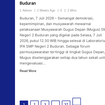
Buduran
Admin
2 Weeks Ago
0
2 Mins
Buduran, 7 Juli 2026 – Semangat demokrasi,
kepemimpinan, dan musyawarah mewarnai
pelaksanaan Musyawarah Gugus Depan (Mugus) S
Negeri 2 Buduran yang digelar pada Selasa, 7 Juli
2026, pukul 12.30 WIB hingga selesai di Laboratori
IPA SMP Negeri 2 Buduran. Sebagai forum
permusyawaratan tertinggi di tingkat Gugus Depan,
Mugus diselenggarakan setiap dua tahun sekali un
mengevaluasi…
Read More
1
2
3
…
37