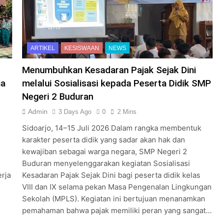
ARTIKEL
KESISWAAN
NEWS
Menumbuhkan Kesadaran Pajak Sejak Dini
ma
melalui Sosialisasi kepada Peserta Didik SMP
Negeri 2 Buduran
Admin
3 Days Ago
0
2 Mins
Sidoarjo, 14–15 Juli 2026 Dalam rangka membentuk
karakter peserta didik yang sadar akan hak dan
kewajiban sebagai warga negara, SMP Negeri 2
Buduran menyelenggarakan kegiatan Sosialisasi
rja
Kesadaran Pajak Sejak Dini bagi peserta didik kelas
VIII dan IX selama pekan Masa Pengenalan Lingkungan
Sekolah (MPLS). Kegiatan ini bertujuan menanamkan
pemahaman bahwa pajak memiliki peran yang sangat…