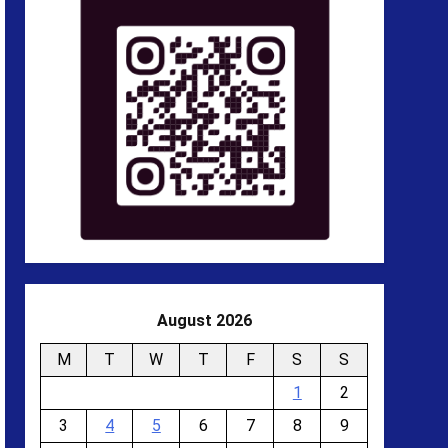
August 2026
M
T
W
T
F
S
S
1
2
3
4
5
6
7
8
9