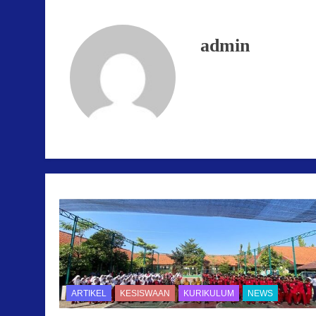
admin
ARTIKEL
KESISWAAN
KURIKULUM
NEWS