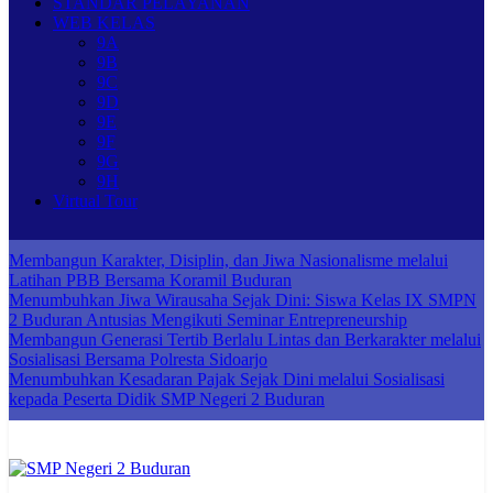
STANDAR PELAYANAN
WEB KELAS
9A
9B
9C
9D
9E
9F
9G
9H
Virtual Tour
Membangun Karakter, Disiplin, dan Jiwa Nasionalisme melalui
Latihan PBB Bersama Koramil Buduran
Menumbuhkan Jiwa Wirausaha Sejak Dini: Siswa Kelas IX SMPN
2 Buduran Antusias Mengikuti Seminar Entrepreneurship
Membangun Generasi Tertib Berlalu Lintas dan Berkarakter melalui
Sosialisasi Bersama Polresta Sidoarjo
Menumbuhkan Kesadaran Pajak Sejak Dini melalui Sosialisasi
kepada Peserta Didik SMP Negeri 2 Buduran