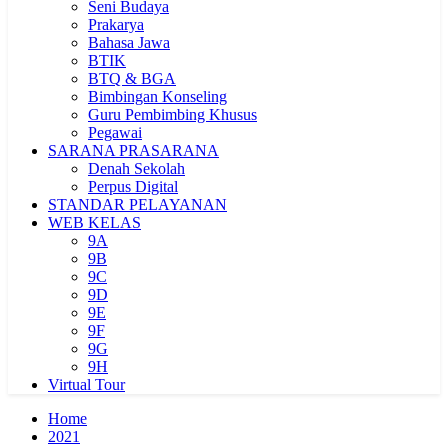
Seni Budaya
Prakarya
Bahasa Jawa
BTIK
BTQ & BGA
Bimbingan Konseling
Guru Pembimbing Khusus
Pegawai
SARANA PRASARANA
Denah Sekolah
Perpus Digital
STANDAR PELAYANAN
WEB KELAS
9A
9B
9C
9D
9E
9F
9G
9H
Virtual Tour
Home
2021