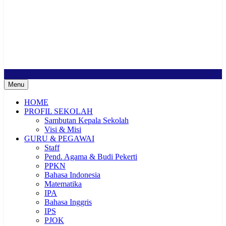
SMP Negeri 2 Buduran
Sekolah Bermutu, Sekolah Inklusi, Sekolah Sahabat Keluarga,
Sekolah Cerdas Berkarakter, Sekolah Adiwiyata, Sekolah Ramah
Anak, Sekolah Penggerak, Sekolah Toleransi
Menu
HOME
PROFIL SEKOLAH
Sambutan Kepala Sekolah
Visi & Misi
GURU & PEGAWAI
Staff
Pend. Agama & Budi Pekerti
PPKN
Bahasa Indonesia
Matematika
IPA
Bahasa Inggris
IPS
PJOK