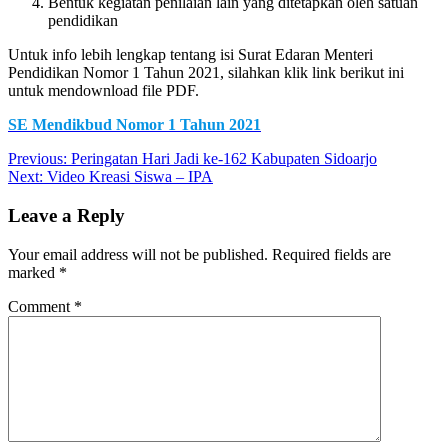
Bentuk kegiatan penilaian lain yang ditetapkan oleh satuan
pendidikan
Untuk info lebih lengkap tentang isi Surat Edaran Menteri
Pendidikan Nomor 1 Tahun 2021, silahkan klik link berikut ini
untuk mendownload file PDF.
SE Mendikbud Nomor 1 Tahun 2021
Post
Previous:
Peringatan Hari Jadi ke-162 Kabupaten Sidoarjo
Next:
Video Kreasi Siswa – IPA
navigation
Leave a Reply
Your email address will not be published.
Required fields are
marked
*
Comment
*