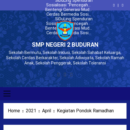
Penyuluhan Literasi Digital di
Sosialisasi “Pencegahan
Skip
Perundungan” pada MPLS
Bentengi Generasi Muda,
MPLS SMPN 2 Buduran
to
Cerdas Bermedia Sosial,
BNN Sidoarjo Beri
SMPN 2 Buduran
Penyuluhan “Bahaya NAPZA”
BLSDM Komdigi Beri
SiDuLing Spenduran
content
pada MPLS SMPN 2 Buduran
Penyuluhan Literasi Digital di
Sosialisasi “Pencegahan
Perundungan” pada MPLS
Bentengi Generasi Muda,
MPLS SMPN 2 Buduran
Cerdas Bermedia Sosial,
BNN Sidoarjo Beri
SMPN 2 Buduran
Penyuluhan “Bahaya NAPZA”
BLSDM Komdigi Beri
pada MPLS SMPN 2 Buduran
Penyuluhan Literasi Digital di
MPLS SMPN 2 Buduran
SMP NEGERI 2 BUDURAN
Sekolah Bermutu, Sekolah Inklusi, Sekolah Sahabat Keluarga,
Sekolah Cerdas Berkarakter, Sekolah Adiwiyata, Sekolah Ramah
Anak, Sekolah Penggerak, Sekolah Toleransi
Home
2021
April
Kegiatan Pondok Ramadhan