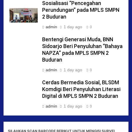
Sosialisasi “Pencegahan
Perundungan” pada MPLS SMPN
2 Buduran
admin
1 day ago
0
Bentengi Generasi Muda, BNN
Sidoarjo Beri Penyuluhan “Bahaya
NAPZA” pada MPLS SMPN 2
Buduran
admin
1 day ago
0
Cerdas Bermedia Sosial, BLSDM
Komdigi Beri Penyuluhan Literasi
Digital di MPLS SMPN 2 Buduran
admin
1 day ago
0
SILAHKAN SCAN BARCODE BERIKUT UNTUK MENGISI SURVEI