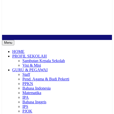
SMP Negeri 2 Buduran
Sekolah Bermutu, Sekolah Inklusi, Sekolah Sahabat Keluarga,
Sekolah Cerdas Berkarakter, Sekolah Adiwiyata, Sekolah Ramah
Anak, Sekolah Penggerak, Sekolah Toleransi
Menu
HOME
PROFIL SEKOLAH
Sambutan Kepala Sekolah
Visi & Misi
GURU & PEGAWAI
Staff
Pend. Agama & Budi Pekerti
PPKN
Bahasa Indonesia
Matematika
IPA
Bahasa Inggris
IPS
PJOK