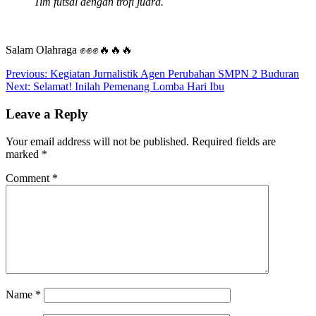
Tim futsal dengan trofi juara.
Salam Olahraga ✊✊✊🔥🔥🔥
Post
Previous:
Kegiatan Jurnalistik Agen Perubahan SMPN 2 Buduran
Next:
Selamat! Inilah Pemenang Lomba Hari Ibu
navigation
Leave a Reply
Your email address will not be published.
Required fields are
marked
*
Comment
*
Name
*