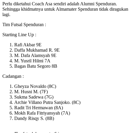
Perlu diketahui Coach Asa sendiri adalah Alumni Spenduran.
Sehingga khidmatnya untuk Almamater Spenduran tidak diragukan
lagi.
Tim Futsal Spenduran :
Starting Line Up :
Rafi Akbar 9E
Daffa Mukhamad R. 9E
M. Dafa Alamsyah 9E
M. Yusril Hilmi 7A
Bagas Batu Segoro 8B
Cadangan :
Gheyza Novaldo (8C)
M. Husni M. (7F)
Sukma Sadewa (7G)
Archie Villano Putra Sanjoko. (8C)
Radit Tri Hermawan (8A)
Mokh Rafa Fitriyansyah (7A)
Dandy Risqy S. (8B)