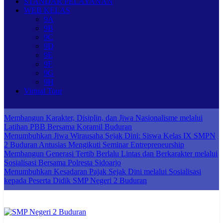
STANDAR PELAYANAN
WEB KELAS
9A
9B
9C
9D
9E
9F
9G
9H
Virtual Tour
Membangun Karakter, Disiplin, dan Jiwa Nasionalisme melalui
Latihan PBB Bersama Koramil Buduran
Menumbuhkan Jiwa Wirausaha Sejak Dini: Siswa Kelas IX SMPN
2 Buduran Antusias Mengikuti Seminar Entrepreneurship
Membangun Generasi Tertib Berlalu Lintas dan Berkarakter melalui
Sosialisasi Bersama Polresta Sidoarjo
Menumbuhkan Kesadaran Pajak Sejak Dini melalui Sosialisasi
kepada Peserta Didik SMP Negeri 2 Buduran