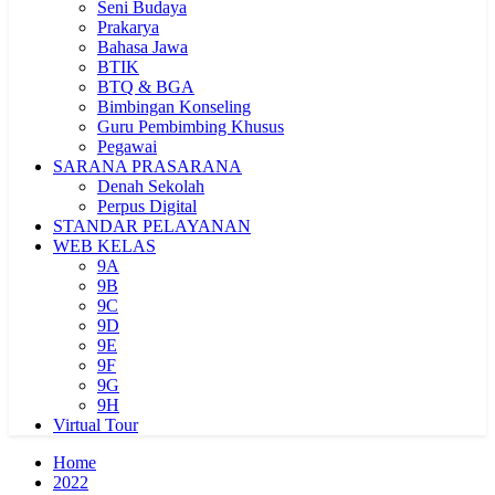
Seni Budaya
Prakarya
Bahasa Jawa
BTIK
BTQ & BGA
Bimbingan Konseling
Guru Pembimbing Khusus
Pegawai
SARANA PRASARANA
Denah Sekolah
Perpus Digital
STANDAR PELAYANAN
WEB KELAS
9A
9B
9C
9D
9E
9F
9G
9H
Virtual Tour
Home
2022