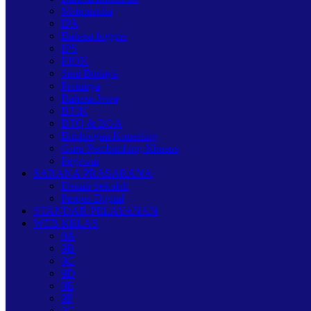
Matematika
IPA
Bahasa Inggris
IPS
PJOK
Seni Budaya
Prakarya
Bahasa Jawa
BTIK
BTQ & BGA
Bimbingan Konseling
Guru Pembimbing Khusus
Pegawai
SARANA PRASARANA
Denah Sekolah
Perpus Digital
STANDAR PELAYANAN
WEB KELAS
9A
9B
9C
9D
9E
9F
9G