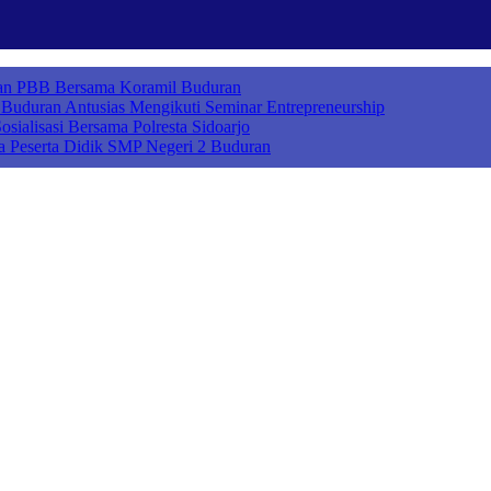
ihan PBB Bersama Koramil Buduran
uduran Antusias Mengikuti Seminar Entrepreneurship
sialisasi Bersama Polresta Sidoarjo
a Peserta Didik SMP Negeri 2 Buduran
ah Cerdas Berkarakter, Sekolah Adiwiyata, Sekolah Ramah Anak, Seko