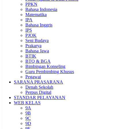
PPKN
Bahasa Indonesia
Matematika
IPA
Bahasa Inggris
IPS
PJOK
Seni Budaya
Prakarya
Bahasa Jawa
BTIK
BTQ & BGA
Bimbingan Konseling
Guru Pembimbing Khusus
Pegawai
SARANA PRASARANA
Denah Sekolah
Perpus Digital
STANDAR PELAYANAN
WEB KELAS
9A
9B
9C
9D
9E