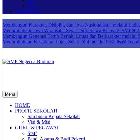
9H
Virtual Tour
Membangun Karakter, Disiplin, dan Jiwa Nasionalisme melalui Lat
Menumbuhkan Jiwa Wirausaha Sejak Dini: Siswa Kelas IX SMPN 2 B
Membangun Generasi Tertib Berlalu Lintas dan Berkarakter melalui So
Menumbuhkan Kesadaran Pajak Sejak Dini melalui Sosialisasi kepad
SMP Negeri 2 Buduran
Sekolah Bermutu, Sekolah Inklusi, Sekolah Sahabat Keluarga, Sekol
Menu
HOME
PROFIL SEKOLAH
Sambutan Kepala Sekolah
Visi & Misi
GURU & PEGAWAI
Staff
Pend. Agama & Budi Pekerti