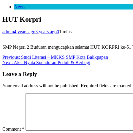
News
HUT Korpri
admin
4 years ago
3 years ago
0
1 mins
SMP Negeri 2 Buduran mengucapkan selamat HUT KORPRI ke-51 Tah
Post
Previous:
Studi Literasi – MKKS SMP Kota Balikpapan
Next:
Aksi Nyata Spenduran Peduli & Berbagi
navigation
Leave a Reply
Your email address will not be published.
Required fields are marked
Comment
*