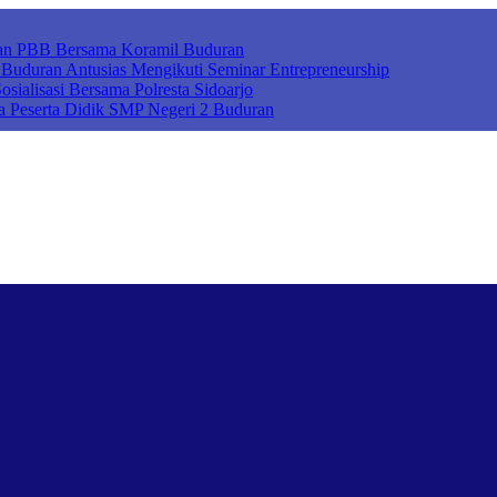
ihan PBB Bersama Koramil Buduran
uduran Antusias Mengikuti Seminar Entrepreneurship
sialisasi Bersama Polresta Sidoarjo
a Peserta Didik SMP Negeri 2 Buduran
ah Cerdas Berkarakter, Sekolah Adiwiyata, Sekolah Ramah Anak, Seko