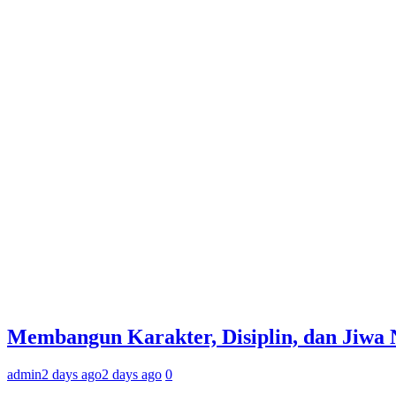
Membangun Karakter, Disiplin, dan Jiwa
admin
2 days ago
2 days ago
0