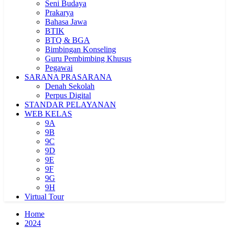
Seni Budaya
Prakarya
Bahasa Jawa
BTIK
BTQ & BGA
Bimbingan Konseling
Guru Pembimbing Khusus
Pegawai
SARANA PRASARANA
Denah Sekolah
Perpus Digital
STANDAR PELAYANAN
WEB KELAS
9A
9B
9C
9D
9E
9F
9G
9H
Virtual Tour
Home
2024