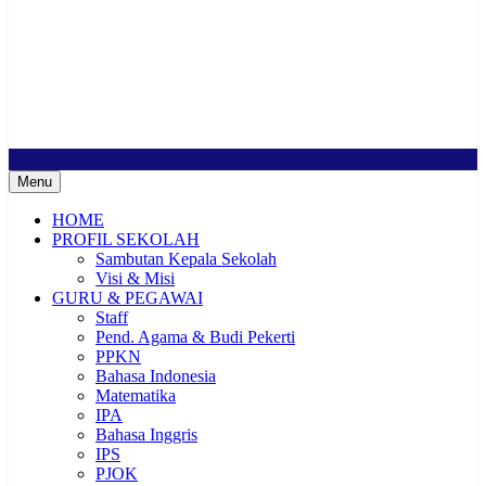
SMP Negeri 2 Buduran
Sekolah Bermutu, Sekolah Inklusi, Sekolah Sahabat Keluarga,
Sekolah Cerdas Berkarakter, Sekolah Adiwiyata, Sekolah Ramah
Anak, Sekolah Penggerak, Sekolah Toleransi
Menu
HOME
PROFIL SEKOLAH
Sambutan Kepala Sekolah
Visi & Misi
GURU & PEGAWAI
Staff
Pend. Agama & Budi Pekerti
PPKN
Bahasa Indonesia
Matematika
IPA
Bahasa Inggris
IPS
PJOK