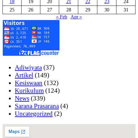
18
19
20
21
22
23
24
25
26
27
28
29
30
31
« Feb
Apr »
Adiwiyata
(37)
Artikel
(149)
Kesiswaan
(132)
Kurikulum
(124)
News
(339)
Sarana Prasarana
(4)
Uncategorized
(2)