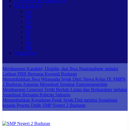
STANDAR PELAYANAN
WEB KELAS
9A
9B
9C
9D
9E
9F
9G
9H
Virtual Tour
Membangun Karakter, Disiplin, dan Jiwa Nasionalisme melalui
Latihan PBB Bersama Koramil Buduran
Menumbuhkan Jiwa Wirausaha Sejak Dini: Siswa Kelas IX SMPN
2 Buduran Antusias Mengikuti Seminar Entrepreneurship
Membangun Generasi Tertib Berlalu Lintas dan Berkarakter melalui
Sosialisasi Bersama Polresta Sidoarjo
Menumbuhkan Kesadaran Pajak Sejak Dini melalui Sosialisasi
kepada Peserta Didik SMP Negeri 2 Buduran