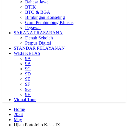
Bahasa Jawa
BTIK
BTQ & BGA
Bimbingan Konseling
Guru Pembimbing Khusus
Pegawai
SARANA PRASARANA
Denah Sekolah
Perpus Digital
STANDAR PELAYANAN
WEB KELAS
9A
9B
9C
9D
9E
9F
9G
9H
Virtual Tour
Home
2024
May
Ujian Portofolio Kelas IX