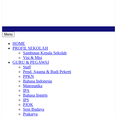
Sekolah Bermutu, Sekolah Inklusi, Sekolah Sahabat Keluarga,
Sekolah Cerdas Berkarakter, Sekolah Adiwiyata, Sekolah Ramah
Anak, Sekolah Penggerak, Sekolah Toleransi
Menu
HOME
PROFIL SEKOLAH
Sambutan Kepala Sekolah
Visi & Misi
GURU & PEGAWAI
Staff
Pend. Agama & Budi Pekerti
PPKN
Bahasa Indonesia
Matematika
IPA
Bahasa Inggris
IPS
PJOK
Seni Budaya
Prakarya