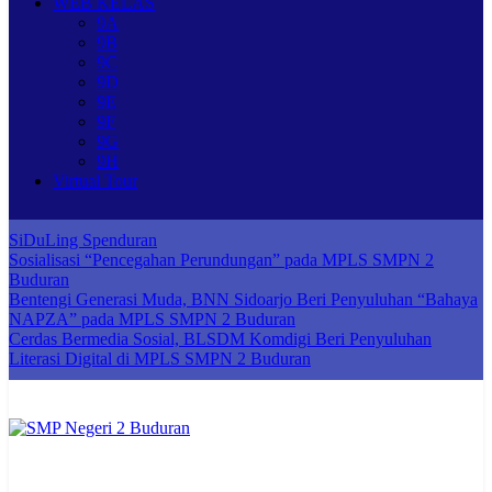
WEB KELAS
9A
9B
9C
9D
9E
9F
9G
9H
Virtual Tour
SiDuLing Spenduran
Sosialisasi “Pencegahan Perundungan” pada MPLS SMPN 2
Buduran
Bentengi Generasi Muda, BNN Sidoarjo Beri Penyuluhan “Bahaya
NAPZA” pada MPLS SMPN 2 Buduran
Cerdas Bermedia Sosial, BLSDM Komdigi Beri Penyuluhan
Literasi Digital di MPLS SMPN 2 Buduran
SMP Negeri 2 Buduran