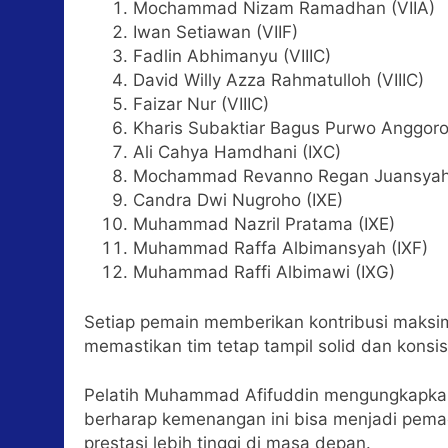
Mochammad Nizam Ramadhan (VIIA)
Iwan Setiawan (VIIF)
Fadlin Abhimanyu (VIIIC)
David Willy Azza Rahmatulloh (VIIIC)
Faizar Nur (VIIIC)
Kharis Subaktiar Bagus Purwo Anggoro
Ali Cahya Hamdhani (IXC)
Mochammad Revanno Regan Juansyah 
Candra Dwi Nugroho (IXE)
Muhammad Nazril Pratama (IXE)
Muhammad Raffa Albimansyah (IXF)
Muhammad Raffi Albimawi (IXG)
Setiap pemain memberikan kontribusi maksim
memastikan tim tetap tampil solid dan konsi
Pelatih Muhammad Afifuddin mengungkapkan 
berharap kemenangan ini bisa menjadi pemac
prestasi lebih tinggi di masa depan.