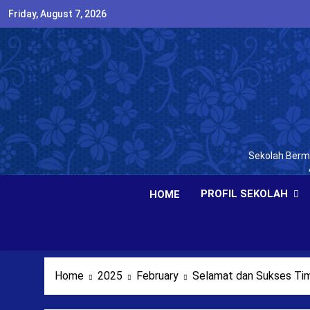
Skip
Friday, August 7, 2026
to
content
Sekolah Bermu
PROFIL SEKOLAH
HOME
Home
2025
February
Selamat dan Sukses Tim