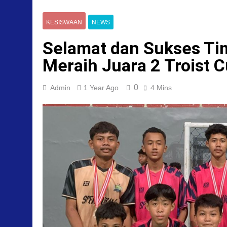
KESISWAAN
NEWS
Selamat dan Sukses Ti
Meraih Juara 2 Troist 
0
Admin
1 Year Ago
4 Mins