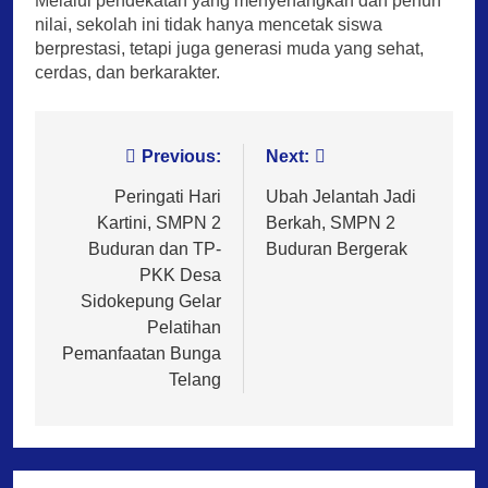
Melalui pendekatan yang menyenangkan dan penuh
nilai, sekolah ini tidak hanya mencetak siswa
berprestasi, tetapi juga generasi muda yang sehat,
cerdas, dan berkarakter.
Post
Previous:
Next:
navigation
Peringati Hari
Ubah Jelantah Jadi
Kartini, SMPN 2
Berkah, SMPN 2
Buduran dan TP-
Buduran Bergerak
PKK Desa
Sidokepung Gelar
Pelatihan
Pemanfaatan Bunga
Telang