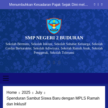
Membangun Generasi Tertib Berlalu Lintas dan
Skip
Seminar Entrepreneurship
Berkarakter melalui Sosialisasi Bersama Polresta
Menumbuhkan Kesadaran Pajak Sejak Dini melalui
Sidoarjo
to
Sosialisasi kepada Peserta Didik SMP Negeri 2
Membangun Karakter, Disiplin, dan Jiwa Nasionalisme
Buduran
melalui Latihan PBB Bersama Koramil Buduran
Menumbuhkan Jiwa Wirausaha Sejak Dini: Siswa
content
Kelas IX SMPN 2 Buduran Antusias Mengikuti
Membangun Generasi Tertib Berlalu Lintas dan
Seminar Entrepreneurship
Berkarakter melalui Sosialisasi Bersama Polresta
Menumbuhkan Kesadaran Pajak Sejak Dini melalui
Sidoarjo
Sosialisasi kepada Peserta Didik SMP Negeri 2
Buduran
SMP NEGERI 2 BUDURAN
Sekolah Bermutu, Sekolah Inklusi, Sekolah Sahabat Keluarga, Sekolah
Cerdas Berkarakter, Sekolah Adiwiyata, Sekolah Ramah Anak, Sekolah
Penggerak, Sekolah Toleransi
Home
2025
July
Spenduran Sambut Siswa Baru dengan MPLS Ramah
dan Inklusif