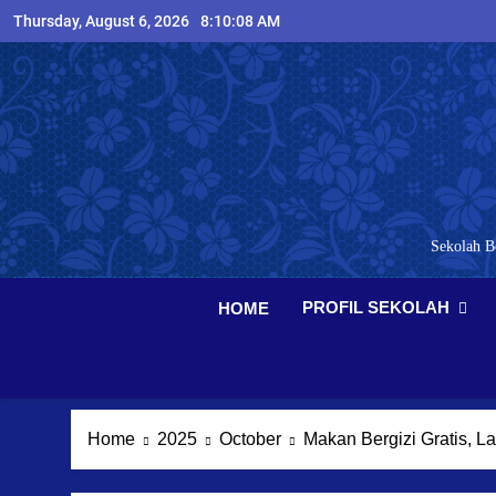
Skip
Thursday, August 6, 2026
8:10:09 AM
to
content
Sekolah B
PROFIL SEKOLAH
HOME
Home
2025
October
Makan Bergizi Gratis, 