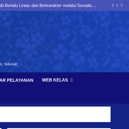
saha Sejak Dini: Siswa Kelas IX SMPN 2 Buduran
Antusias Mengikuti Seminar Entrepreneurship
 Berlalu Lintas dan Berkarakter melalui Sosialisasi
Bersama Polresta Sidoarjo
ak Sejak Dini melalui Sosialisasi kepada Peserta
Didik SMP Negeri 2 Buduran
siplin, dan Jiwa Nasionalisme melalui Latihan PBB
Bersama Koramil Buduran
saha Sejak Dini: Siswa Kelas IX SMPN 2 Buduran
Antusias Mengikuti Seminar Entrepreneurship
 Berlalu Lintas dan Berkarakter melalui Sosialisasi
Bersama Polresta Sidoarjo
ak Sejak Dini melalui Sosialisasi kepada Peserta
Didik SMP Negeri 2 Buduran
r, Sekolah
WEB KELAS
AR PELAYANAN