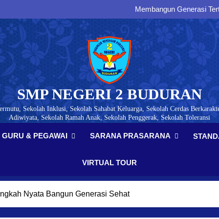
Menumbuhkan Jiwa Wirau
Membangun Generasi Tertib
Menumbuhkan Kesadaran Paj
Membangun Karakter, Di
Menumbuhkan Jiwa Wirau
Membangun Generasi Tertib
Menumbuhkan Kesadaran Paj
SMP NEGERI 2 BUDURAN
ermutu, Sekolah Inklusi, Sekolah Sahabat Keluarga, Sekolah Cerdas Berkarakte
Adiwiyata, Sekolah Ramah Anak, Sekolah Penggerak, Sekolah Toleransi
GURU & PEGAWAI
SARANA PRASARANA
STAND
VIRTUAL TOUR
Langkah Nyata Bangun Generasi Sehat