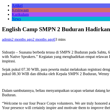
Artikel
Kesiswaan
Kurikulum
News
English Camp SMPN 2 Buduran Hadirkan Na
admin
2 months ago
2 months ago
0
3 mins
Sidoarjo – Suasana berbeda terasa di SMPN 2 Buduran pada Sabtu, 
with Native Speakers.” Kegiatan yang menghadirkan empat relawan Pe
inspirasi.
Sejak pukul 07.30 WIB, para peserta mulai melakukan registrasi deng
pukul 08.30 WIB dan dibuka oleh Kepala SMPN 2 Buduran, Wenny Ar
Dalam sambutannya, beliau menyampaikan ucapan selamat datang ke
Buduran.
“Welcome to our four Peace Corps volunteers. We are truly honored a
Your presence will certainly inspire and motivate them to improve the