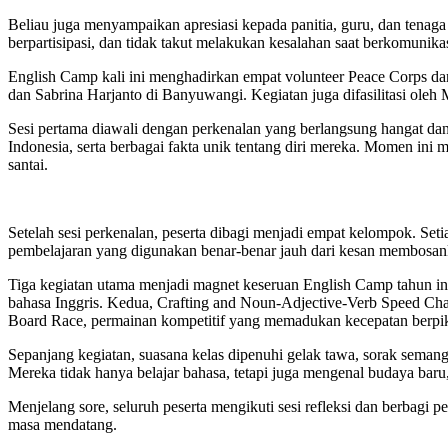
Beliau juga menyampaikan apresiasi kepada panitia, guru, dan tenaga
berpartisipasi, dan tidak takut melakukan kesalahan saat berkomunika
English Camp kali ini menghadirkan empat volunteer Peace Corps dar
dan Sabrina Harjanto di Banyuwangi. Kegiatan juga difasilitasi oleh
Sesi pertama diawali dengan perkenalan yang berlangsung hangat dan
Indonesia, serta berbagai fakta unik tentang diri mereka. Momen in
santai.
Setelah sesi perkenalan, peserta dibagi menjadi empat kelompok. Seti
pembelajaran yang digunakan benar-benar jauh dari kesan membosanka
Tiga kegiatan utama menjadi magnet keseruan English Camp tahun 
bahasa Inggris. Kedua, Crafting and Noun-Adjective-Verb Speed Ch
Board Race, permainan kompetitif yang memadukan kecepatan berpiki
Sepanjang kegiatan, suasana kelas dipenuhi gelak tawa, sorak semanga
Mereka tidak hanya belajar bahasa, tetapi juga mengenal budaya bar
Menjelang sore, seluruh peserta mengikuti sesi refleksi dan berbag
masa mendatang.