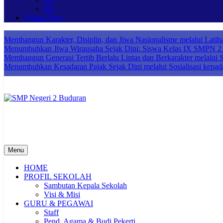
9H
Virtual Tour
Membangun Karakter, Disiplin, dan Jiwa Nasionalisme melalui Lat
Menumbuhkan Jiwa Wirausaha Sejak Dini: Siswa Kelas IX SMPN 2 B
Membangun Generasi Tertib Berlalu Lintas dan Berkarakter melalui So
Menumbuhkan Kesadaran Pajak Sejak Dini melalui Sosialisasi kepad
SMP Negeri 2 Buduran
Sekolah Bermutu, Sekolah Inklusi, Sekolah Sahabat Keluarga, Sekol
Menu
HOME
PROFIL SEKOLAH
Sambutan Kepala Sekolah
Visi & Misi
GURU & PEGAWAI
Staff
Pend. Agama & Budi Pekerti