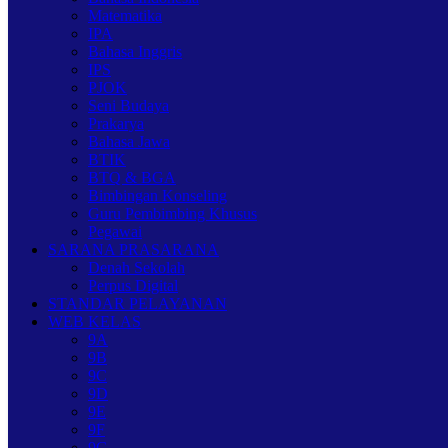
Matematika
IPA
Bahasa Inggris
IPS
PJOK
Seni Budaya
Prakarya
Bahasa Jawa
BTIK
BTQ & BGA
Bimbingan Konseling
Guru Pembimbing Khusus
Pegawai
SARANA PRASARANA
Denah Sekolah
Perpus Digital
STANDAR PELAYANAN
WEB KELAS
9A
9B
9C
9D
9E
9F
9G