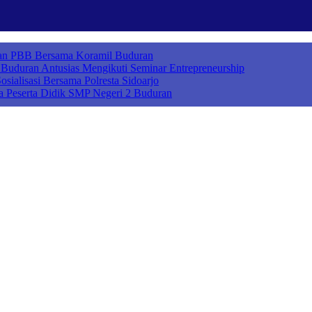
ihan PBB Bersama Koramil Buduran
uduran Antusias Mengikuti Seminar Entrepreneurship
sialisasi Bersama Polresta Sidoarjo
a Peserta Didik SMP Negeri 2 Buduran
ah Cerdas Berkarakter, Sekolah Adiwiyata, Sekolah Ramah Anak, Seko