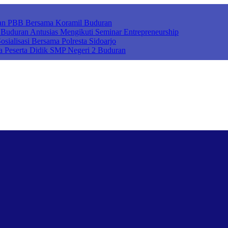
ihan PBB Bersama Koramil Buduran
uduran Antusias Mengikuti Seminar Entrepreneurship
sialisasi Bersama Polresta Sidoarjo
a Peserta Didik SMP Negeri 2 Buduran
ah Cerdas Berkarakter, Sekolah Adiwiyata, Sekolah Ramah Anak, Seko