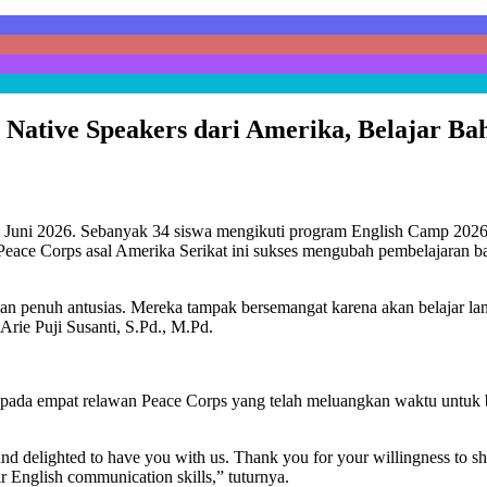
tive Speakers dari Amerika, Belajar Bah
6 Juni 2026. Sebanyak 34 siswa mengikuti program English Camp 2026
ace Corps asal Amerika Serikat ini sukses mengubah pembelajaran bah
an penuh antusias. Mereka tampak bersemangat karena akan belajar lan
ie Puji Susanti, S.Pd., M.Pd.
pada empat relawan Peace Corps yang telah meluangkan waktu untuk
nd delighted to have you with us. Thank you for your willingness to s
ir English communication skills,” tuturnya.