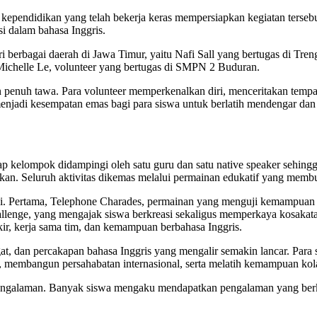
 kependidikan yang telah bekerja keras mempersiapkan kegiatan tersebu
si dalam bahasa Inggris.
i berbagai daerah di Jawa Timur, yaitu Nafi Sall yang bertugas di Tre
 Michelle Le, volunteer yang bertugas di SMPN 2 Buduran.
 penuh tawa. Para volunteer memperkenalkan diri, menceritakan tempa
i menjadi kesempatan emas bagi para siswa untuk berlatih mendengar d
ap kelompok didampingi oleh satu guru dan satu native speaker sehingga
n. Seluruh aktivitas dikemas melalui permainan edukatif yang membuat
ini. Pertama, Telephone Charades, permainan yang menguji kemampua
allenge, yang mengajak siswa berkreasi sekaligus memperkaya kosaka
r, kerja sama tim, dan kemampuan berbahasa Inggris.
t, dan percakapan bahasa Inggris yang mengalir semakin lancar. Para s
u, membangun persahabatan internasional, serta melatih kemampuan kol
i pengalaman. Banyak siswa mengaku mendapatkan pengalaman yang berk