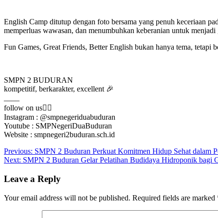
English Camp ditutup dengan foto bersama yang penuh keceriaan pada
memperluas wawasan, dan menumbuhkan keberanian untuk menjadi gen
Fun Games, Great Friends, Better English bukan hanya tema, tetapi
SMPN 2 BUDURAN
kompetitif, berkarakter, excellent 🎉
____
follow on us👇🏻
Instagram : @smpnegeriduabuduran
Youtube : SMPNegeriDuaBuduran
Website : smpnegeri2buduran.sch.id
Post
Previous:
SMPN 2 Buduran Perkuat Komitmen Hidup Sehat dalam Pe
Next:
SMPN 2 Buduran Gelar Pelatihan Budidaya Hidroponik bagi 
navigation
Leave a Reply
Your email address will not be published.
Required fields are marked