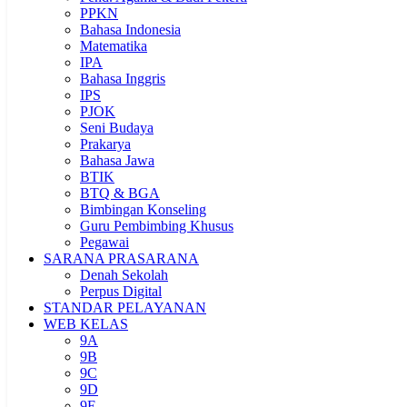
PPKN
Bahasa Indonesia
Matematika
IPA
Bahasa Inggris
IPS
PJOK
Seni Budaya
Prakarya
Bahasa Jawa
BTIK
BTQ & BGA
Bimbingan Konseling
Guru Pembimbing Khusus
Pegawai
SARANA PRASARANA
Denah Sekolah
Perpus Digital
STANDAR PELAYANAN
WEB KELAS
9A
9B
9C
9D
9E