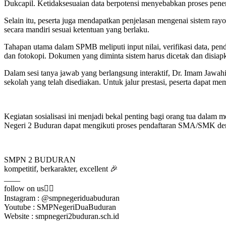
Dukcapil. Ketidaksesuaian data berpotensi menyebabkan proses pener
Selain itu, peserta juga mendapatkan penjelasan mengenai sistem r
secara mandiri sesuai ketentuan yang berlaku.
Tahapan utama dalam SPMB meliputi input nilai, verifikasi data, pend
dan fotokopi. Dokumen yang diminta sistem harus dicetak dan disiapk
Dalam sesi tanya jawab yang berlangsung interaktif, Dr. Imam Jawa
sekolah yang telah disediakan. Untuk jalur prestasi, peserta dapat 
Kegiatan sosialisasi ini menjadi bekal penting bagi orang tua dalam
Negeri 2 Buduran dapat mengikuti proses pendaftaran SMA/SMK denga
SMPN 2 BUDURAN
kompetitif, berkarakter, excellent 🎉
____
follow on us👇🏻
Instagram : @smpnegeriduabuduran
Youtube : SMPNegeriDuaBuduran
Website : smpnegeri2buduran.sch.id