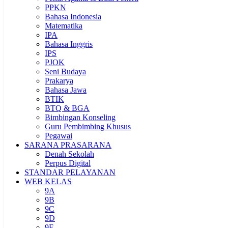
PPKN
Bahasa Indonesia
Matematika
IPA
Bahasa Inggris
IPS
PJOK
Seni Budaya
Prakarya
Bahasa Jawa
BTIK
BTQ & BGA
Bimbingan Konseling
Guru Pembimbing Khusus
Pegawai
SARANA PRASARANA
Denah Sekolah
Perpus Digital
STANDAR PELAYANAN
WEB KELAS
9A
9B
9C
9D
9E