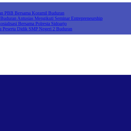
ihan PBB Bersama Koramil Buduran
uduran Antusias Mengikuti Seminar Entrepreneurship
sialisasi Bersama Polresta Sidoarjo
a Peserta Didik SMP Negeri 2 Buduran
ah Cerdas Berkarakter, Sekolah Adiwiyata, Sekolah Ramah Anak, Seko