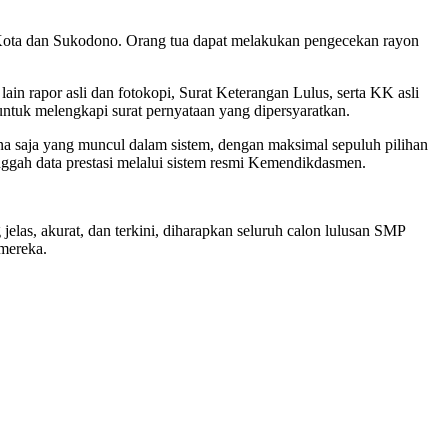
o Kota dan Sukodono. Orang tua dapat melakukan pengecekan rayon
ain rapor asli dan fotokopi, Surat Keterangan Lulus, serta KK asli
untuk melengkapi surat pernyataan yang dipersyaratkan.
na saja yang muncul dalam sistem, dengan maksimal sepuluh pilihan
unggah data prestasi melalui sistem resmi Kemendikdasmen.
elas, akurat, dan terkini, diharapkan seluruh calon lulusan SMP
 mereka.