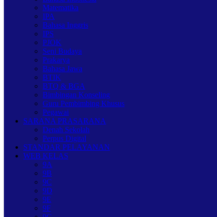
Matematika
IPA
Bahasa Inggris
IPS
PJOK
Seni Budaya
Prakarya
Bahasa Jawa
BTIK
BTQ & BGA
Bimbingan Konseling
Guru Pembimbing Khusus
Pegawai
SARANA PRASARANA
Denah Sekolah
Perpus Digital
STANDAR PELAYANAN
WEB KELAS
9A
9B
9C
9D
9E
9F
9G