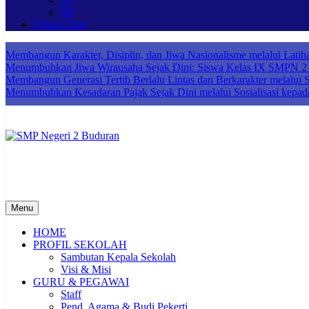
9H
Virtual Tour
Membangun Karakter, Disiplin, dan Jiwa Nasionalisme melalui Lat
Menumbuhkan Jiwa Wirausaha Sejak Dini: Siswa Kelas IX SMPN 2 B
Membangun Generasi Tertib Berlalu Lintas dan Berkarakter melalui So
Menumbuhkan Kesadaran Pajak Sejak Dini melalui Sosialisasi kepad
SMP Negeri 2 Buduran
Sekolah Bermutu, Sekolah Inklusi, Sekolah Sahabat Keluarga, Sekol
Menu
HOME
PROFIL SEKOLAH
Sambutan Kepala Sekolah
Visi & Misi
GURU & PEGAWAI
Staff
Pend. Agama & Budi Pekerti