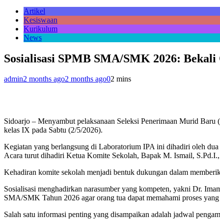
Artikel
Kesiswaan
Kurikulum
News
Sosialisasi SPMB SMA/SMK 2026: Bekali O
admin
2 months ago
2 months ago
0
2 mins
Sidoarjo – Menyambut pelaksanaan Seleksi Penerimaan Murid Baru
kelas IX pada Sabtu (2/5/2026).
Kegiatan yang berlangsung di Laboratorium IPA ini dihadiri oleh du
Acara turut dihadiri Ketua Komite Sekolah, Bapak M. Ismail, S.Pd.I
Kehadiran komite sekolah menjadi bentuk dukungan dalam memberikan
Sosialisasi menghadirkan narasumber yang kompeten, yakni Dr. Im
SMA/SMK Tahun 2026 agar orang tua dapat memahami proses yang ha
Salah satu informasi penting yang disampaikan adalah jadwal pengam