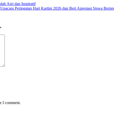
h Asri dan Inspiratif
pacara Peringatan Hari Kartini 2026 dan Beri Apresiasi Siswa Berpre
*
me I comment.