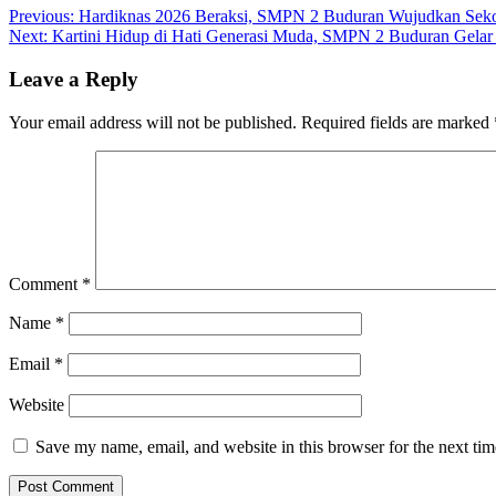
Post
Previous:
Hardiknas 2026 Beraksi, SMPN 2 Buduran Wujudkan Sekola
Next:
Kartini Hidup di Hati Generasi Muda, SMPN 2 Buduran Gelar U
navigation
Leave a Reply
Your email address will not be published.
Required fields are marked
Comment
*
Name
*
Email
*
Website
Save my name, email, and website in this browser for the next ti