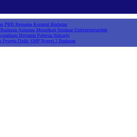
ihan PBB Bersama Koramil Buduran
uduran Antusias Mengikuti Seminar Entrepreneurship
sialisasi Bersama Polresta Sidoarjo
a Peserta Didik SMP Negeri 2 Buduran
ah Cerdas Berkarakter, Sekolah Adiwiyata, Sekolah Ramah Anak, Seko