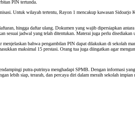
bitan PIN tertunda.
ayonisasi. Untuk wilayah tertentu, Rayon 1 mencakup kawasan Sidoarj
aftaran, hingga daftar ulang. Dokumen yang wajib dipersiapkan antara l
an sesuai jadwal yang telah ditentukan. Materai juga perlu disediakan 
hir menjelaskan bahwa pengambilan PIN dapat dilakukan di sekolah ma
memasukkan maksimal 15 prestasi. Orang tua juga diingatkan agar meng
 mendampingi putra-putrinya menghadapi SPMB. Dengan informasi yang j
n lebih siap, terarah, dan percaya diri dalam meraih sekolah impian