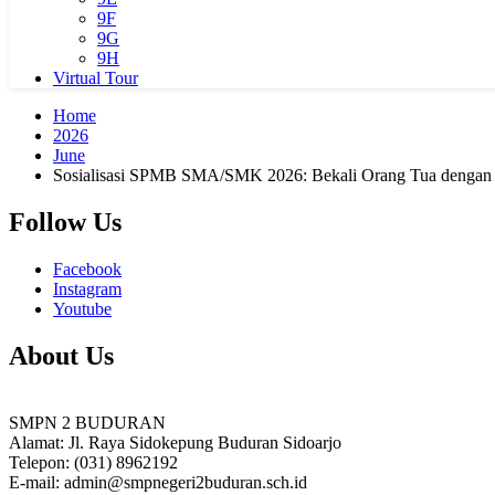
9F
9G
9H
Virtual Tour
Home
2026
June
Sosialisasi SPMB SMA/SMK 2026: Bekali Orang Tua dengan In
Follow Us
Facebook
Instagram
Youtube
About Us
SMPN 2 BUDURAN
Alamat: Jl. Raya Sidokepung Buduran Sidoarjo
Telepon: (031) 8962192
E-mail: admin@smpnegeri2buduran.sch.id