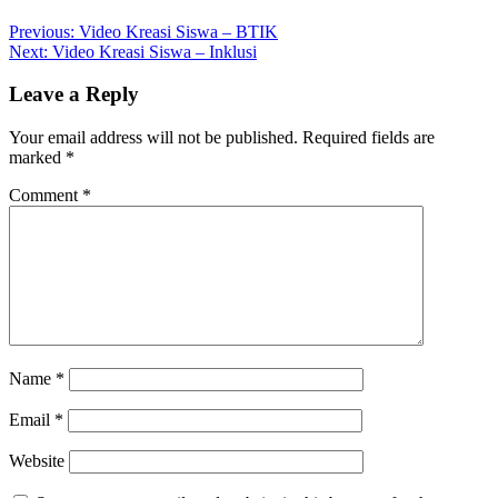
Post
Previous:
Video Kreasi Siswa – BTIK
Next:
Video Kreasi Siswa – Inklusi
navigation
Leave a Reply
Your email address will not be published.
Required fields are
marked
*
Comment
*
Name
*
Email
*
Website