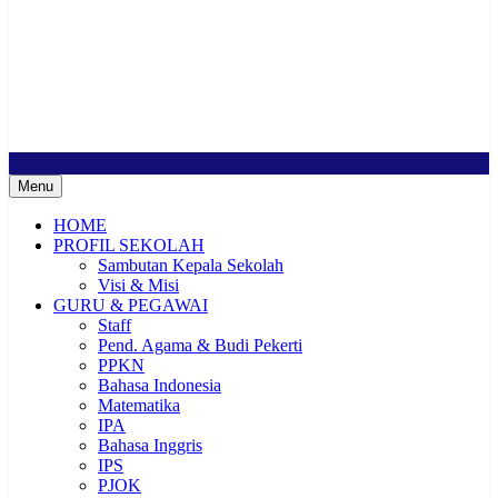
SMP Negeri 2 Buduran
Sekolah Bermutu, Sekolah Inklusi, Sekolah Sahabat Keluarga,
Sekolah Cerdas Berkarakter, Sekolah Adiwiyata, Sekolah Ramah
Anak, Sekolah Penggerak, Sekolah Toleransi
Menu
HOME
PROFIL SEKOLAH
Sambutan Kepala Sekolah
Visi & Misi
GURU & PEGAWAI
Staff
Pend. Agama & Budi Pekerti
PPKN
Bahasa Indonesia
Matematika
IPA
Bahasa Inggris
IPS
PJOK