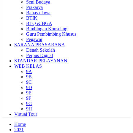
Seni Budaya
Prakarya
Bahasa Jawa
BTIK
BTQ & BGA
Bimbingan Konseling
Guru Pembimbing Khusus
Pegawai
SARANA PRASARANA
Denah Sekolah
Perpus Digital
STANDAR PELAYANAN
WEB KELAS
9A
9B
9C
9D
9E
9F
9G
9H
Virtual Tour
Home
2021