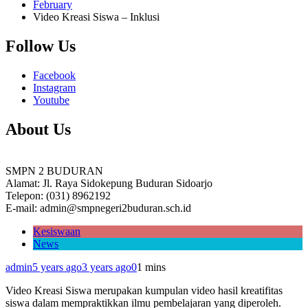
February
Video Kreasi Siswa – Inklusi
Follow Us
Facebook
Instagram
Youtube
About Us
SMPN 2 BUDURAN
Alamat: Jl. Raya Sidokepung Buduran Sidoarjo
Telepon: (031) 8962192
E-mail: admin@smpnegeri2buduran.sch.id
Kesiswaan
News
admin
5 years ago
3 years ago
0
1 mins
Video Kreasi Siswa merupakan kumpulan video hasil kreatifitas
siswa dalam mempraktikkan ilmu pembelajaran yang diperoleh.