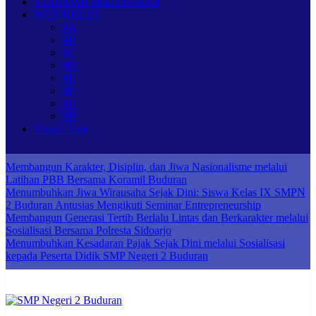
STANDAR PELAYANAN
WEB KELAS
9A
9B
9C
9D
9E
9F
9G
9H
Virtual Tour
Membangun Karakter, Disiplin, dan Jiwa Nasionalisme melalui
Latihan PBB Bersama Koramil Buduran
Menumbuhkan Jiwa Wirausaha Sejak Dini: Siswa Kelas IX SMPN
2 Buduran Antusias Mengikuti Seminar Entrepreneurship
Membangun Generasi Tertib Berlalu Lintas dan Berkarakter melalui
Sosialisasi Bersama Polresta Sidoarjo
Menumbuhkan Kesadaran Pajak Sejak Dini melalui Sosialisasi
kepada Peserta Didik SMP Negeri 2 Buduran