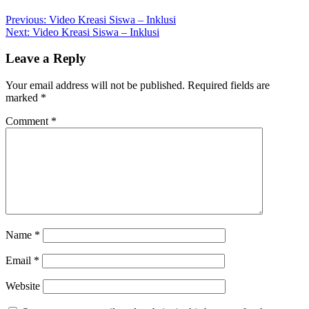
Post
Previous:
Video Kreasi Siswa – Inklusi
Next:
Video Kreasi Siswa – Inklusi
navigation
Leave a Reply
Your email address will not be published.
Required fields are
marked
*
Comment
*
Name
*
Email
*
Website