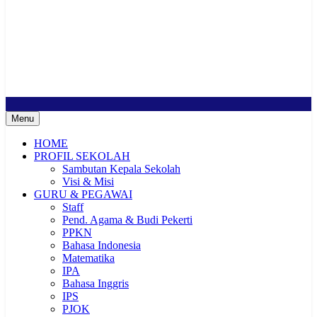
SMP Negeri 2 Buduran
Sekolah Bermutu, Sekolah Inklusi, Sekolah Sahabat Keluarga,
Sekolah Cerdas Berkarakter, Sekolah Adiwiyata, Sekolah Ramah
Anak, Sekolah Penggerak, Sekolah Toleransi
Menu
HOME
PROFIL SEKOLAH
Sambutan Kepala Sekolah
Visi & Misi
GURU & PEGAWAI
Staff
Pend. Agama & Budi Pekerti
PPKN
Bahasa Indonesia
Matematika
IPA
Bahasa Inggris
IPS
PJOK