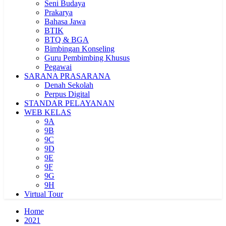
Seni Budaya
Prakarya
Bahasa Jawa
BTIK
BTQ & BGA
Bimbingan Konseling
Guru Pembimbing Khusus
Pegawai
SARANA PRASARANA
Denah Sekolah
Perpus Digital
STANDAR PELAYANAN
WEB KELAS
9A
9B
9C
9D
9E
9F
9G
9H
Virtual Tour
Home
2021