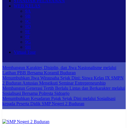
STANDAR PELAYANAN
WEB KELAS
9A
9B
9C
9D
9E
9F
9G
9H
Virtual Tour
Membangun Karakter, Disiplin, dan Jiwa Nasionalisme melalui
Latihan PBB Bersama Koramil Buduran
Menumbuhkan Jiwa Wirausaha Sejak Dini: Siswa Kelas IX SMPN
2 Buduran Antusias Mengikuti Seminar Entrepreneurship
Membangun Generasi Tertib Berlalu Lintas dan Berkarakter melalui
Sosialisasi Bersama Polresta Sidoarjo
Menumbuhkan Kesadaran Pajak Sejak Dini melalui Sosialisasi
kepada Peserta Didik SMP Negeri 2 Buduran