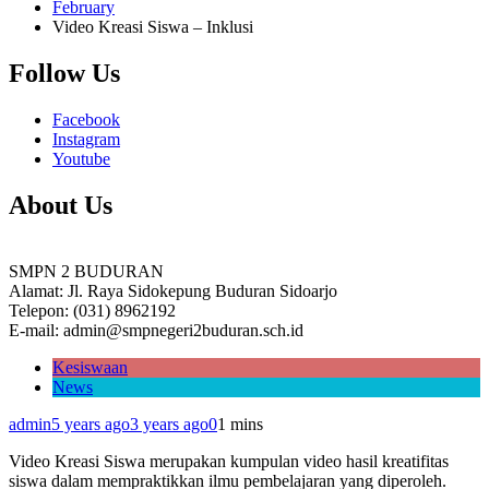
February
Video Kreasi Siswa – Inklusi
Follow Us
Facebook
Instagram
Youtube
About Us
SMPN 2 BUDURAN
Alamat: Jl. Raya Sidokepung Buduran Sidoarjo
Telepon: (031) 8962192
E-mail: admin@smpnegeri2buduran.sch.id
Kesiswaan
News
admin
5 years ago
3 years ago
0
1 mins
Video Kreasi Siswa merupakan kumpulan video hasil kreatifitas
siswa dalam mempraktikkan ilmu pembelajaran yang diperoleh.