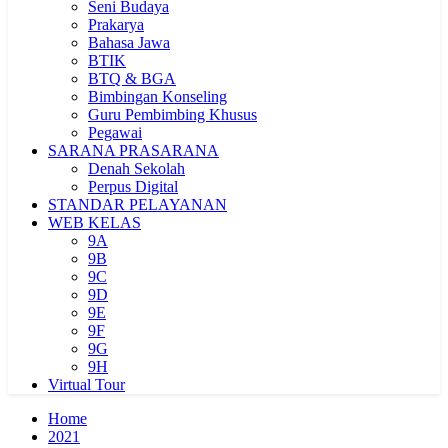
Seni Budaya
Prakarya
Bahasa Jawa
BTIK
BTQ & BGA
Bimbingan Konseling
Guru Pembimbing Khusus
Pegawai
SARANA PRASARANA
Denah Sekolah
Perpus Digital
STANDAR PELAYANAN
WEB KELAS
9A
9B
9C
9D
9E
9F
9G
9H
Virtual Tour
Home
2021