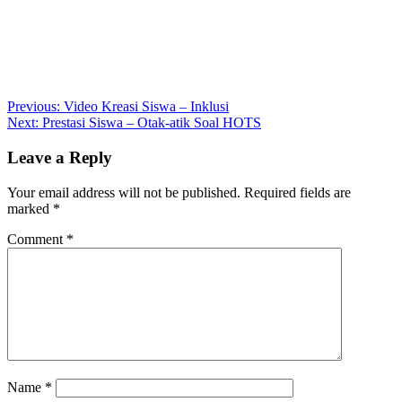
Post
Previous:
Video Kreasi Siswa – Inklusi
Next:
Prestasi Siswa – Otak-atik Soal HOTS
navigation
Leave a Reply
Your email address will not be published.
Required fields are
marked
*
Comment
*
Name
*