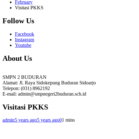
February
Visitasi PKKS
Follow Us
Facebook
Instagram
Youtube
About Us
SMPN 2 BUDURAN
Alamat: Jl. Raya Sidokepung Buduran Sidoarjo
Telepon: (031) 8962192
E-mail: admin@smpnegeri2buduran.sch.id
Visitasi PKKS
admin
5 years ago
5 years ago
0
1 mins