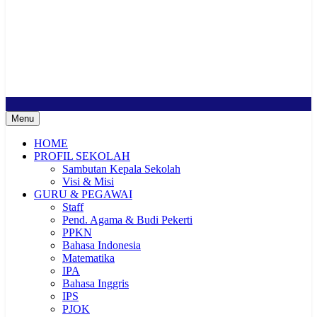
SMP Negeri 2 Buduran
Sekolah Bermutu, Sekolah Inklusi, Sekolah Sahabat Keluarga,
Sekolah Cerdas Berkarakter, Sekolah Adiwiyata, Sekolah Ramah
Anak, Sekolah Penggerak, Sekolah Toleransi
Menu
HOME
PROFIL SEKOLAH
Sambutan Kepala Sekolah
Visi & Misi
GURU & PEGAWAI
Staff
Pend. Agama & Budi Pekerti
PPKN
Bahasa Indonesia
Matematika
IPA
Bahasa Inggris
IPS
PJOK