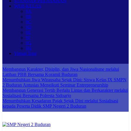
STANDAR PELAYANAN
WEB KELAS
9A
9B
9C
9D
9E
9F
9G
9H
Virtual Tour
Membangun Karakter, Disiplin, dan Jiwa Nasionalisme melalui
Latihan PBB Bersama Koramil Buduran
Menumbuhkan Jiwa Wirausaha Sejak Dini: Siswa Kelas IX SMPN
2 Buduran Antusias Mengikuti Seminar Entrepreneurship
Membangun Generasi Tertib Berlalu Lintas dan Berkarakter melalui
Sosialisasi Bersama Polresta Sidoarjo
Menumbuhkan Kesadaran Pajak Sejak Dini melalui Sosialisasi
kepada Peserta Didik SMP Negeri 2 Buduran