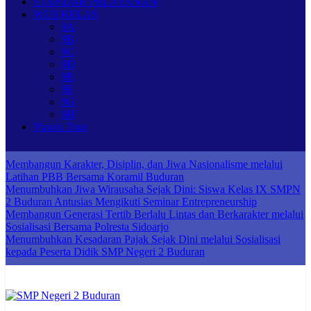
STANDAR PELAYANAN
WEB KELAS
9A
9B
9C
9D
9E
9F
9G
9H
Virtual Tour
Membangun Karakter, Disiplin, dan Jiwa Nasionalisme melalui
Latihan PBB Bersama Koramil Buduran
Menumbuhkan Jiwa Wirausaha Sejak Dini: Siswa Kelas IX SMPN
2 Buduran Antusias Mengikuti Seminar Entrepreneurship
Membangun Generasi Tertib Berlalu Lintas dan Berkarakter melalui
Sosialisasi Bersama Polresta Sidoarjo
Menumbuhkan Kesadaran Pajak Sejak Dini melalui Sosialisasi
kepada Peserta Didik SMP Negeri 2 Buduran