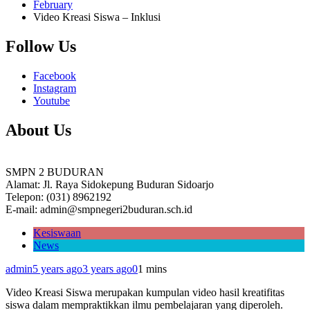
February
Video Kreasi Siswa – Inklusi
Follow Us
Facebook
Instagram
Youtube
About Us
SMPN 2 BUDURAN
Alamat: Jl. Raya Sidokepung Buduran Sidoarjo
Telepon: (031) 8962192
E-mail: admin@smpnegeri2buduran.sch.id
Kesiswaan
News
admin
5 years ago
3 years ago
0
1 mins
Video Kreasi Siswa merupakan kumpulan video hasil kreatifitas
siswa dalam mempraktikkan ilmu pembelajaran yang diperoleh.