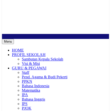
SMP Negeri 2 Buduran
Sekolah Bermutu, Sekolah Inklusi, Sekolah Sahabat Keluarga,
Sekolah Cerdas Berkarakter, Sekolah Adiwiyata, Sekolah Ramah
Anak, Sekolah Penggerak, Sekolah Toleransi
Menu
HOME
PROFIL SEKOLAH
Sambutan Kepala Sekolah
Visi & Misi
GURU & PEGAWAI
Staff
Pend. Agama & Budi Pekerti
PPKN
Bahasa Indonesia
Matematika
IPA
Bahasa Inggris
IPS
PJOK