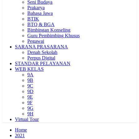
Seni Budaya
Prakarya
Bahasa Jawa
BTIK
BTQ & BGA
Bimbingan Konseling
Guru Pembimbing Khusus
Pegawai
SARANA PRASARANA
Denah Sekolah
Perpus Digital
STANDAR PELAYANAN
WEB KELAS
9A
9B
9C
9D
9E
9F
9G
9H
Virtual Tour
Home
2021