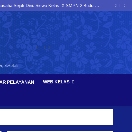
siplin, dan Jiwa Nasionalisme melalui Latihan PBB
Bersama Koramil Buduran
saha Sejak Dini: Siswa Kelas IX SMPN 2 Buduran
Antusias Mengikuti Seminar Entrepreneurship
 Berlalu Lintas dan Berkarakter melalui Sosialisasi
Bersama Polresta Sidoarjo
ak Sejak Dini melalui Sosialisasi kepada Peserta
Didik SMP Negeri 2 Buduran
siplin, dan Jiwa Nasionalisme melalui Latihan PBB
Bersama Koramil Buduran
saha Sejak Dini: Siswa Kelas IX SMPN 2 Buduran
Antusias Mengikuti Seminar Entrepreneurship
 Berlalu Lintas dan Berkarakter melalui Sosialisasi
Bersama Polresta Sidoarjo
ak Sejak Dini melalui Sosialisasi kepada Peserta
Didik SMP Negeri 2 Buduran
r, Sekolah
WEB KELAS
AR PELAYANAN