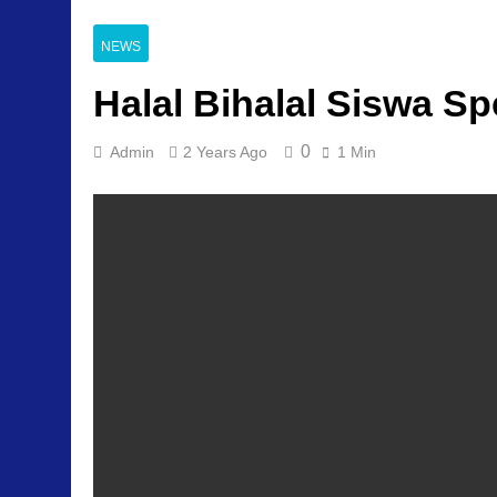
NEWS
Halal Bihalal Siswa S
0
Admin
2 Years Ago
1 Min