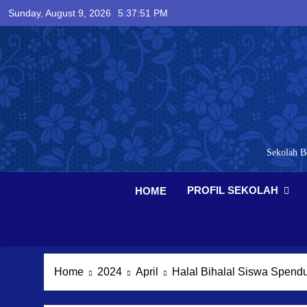
Skip
Sunday, August 9, 2026
5:37:52 PM
to
content
Sekolah B
PROFIL SEKOLAH
HOME
Home
2024
April
Halal Bihalal Siswa Spend