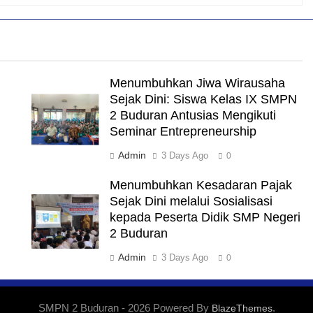
Menumbuhkan Jiwa Wirausaha
Sejak Dini: Siswa Kelas IX SMPN
2 Buduran Antusias Mengikuti
Seminar Entrepreneurship
Admin
3 Days Ago
0
Menumbuhkan Kesadaran Pajak
Sejak Dini melalui Sosialisasi
kepada Peserta Didik SMP Negeri
2 Buduran
Admin
3 Days Ago
0
SMPN 2 Buduran - 2026 Powered By
.
BlazeThemes