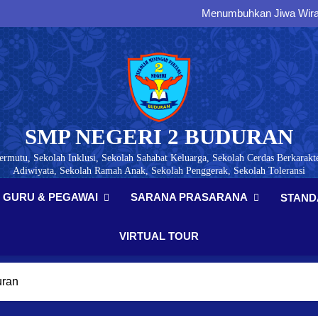
Membangun Karakter, Di
Menumbuhkan Jiwa Wirau
Membangun Generasi Tertib
Menumbuhkan Kesadaran Paj
Membangun Karakter, Di
Menumbuhkan Jiwa Wirau
Membangun Generasi Tertib
Menumbuhkan Kesadaran Paj
SMP NEGERI 2 BUDURAN
ermutu, Sekolah Inklusi, Sekolah Sahabat Keluarga, Sekolah Cerdas Berkarakte
Adiwiyata, Sekolah Ramah Anak, Sekolah Penggerak, Sekolah Toleransi
GURU & PEGAWAI
SARANA PRASARANA
STAND
VIRTUAL TOUR
uran