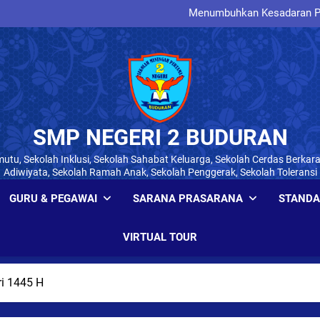
Menumbuhkan Kesadaran Paj
Membangun Karakter, Di
Menumbuhkan Jiwa Wirau
Membangun Generasi Tertib 
Menumbuhkan Kesadaran Paj
SMP NEGERI 2 BUDURAN
utu, Sekolah Inklusi, Sekolah Sahabat Keluarga, Sekolah Cerdas Berkara
Adiwiyata, Sekolah Ramah Anak, Sekolah Penggerak, Sekolah Toleransi
GURU & PEGAWAI
SARANA PRASARANA
STANDA
VIRTUAL TOUR
ri 1445 H