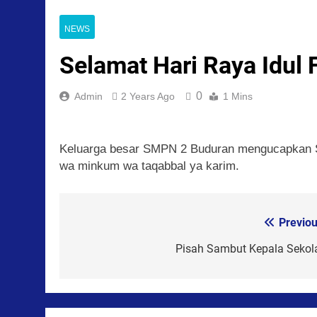
NEWS
Selamat Hari Raya Idul 
0
Admin
2 Years Ago
1 Mins
Keluarga besar SMPN 2 Buduran mengucapkan Sel
wa minkum wa taqabbal ya karim.
Previou
Post
navigation
Pisah Sambut Kepala Sekol