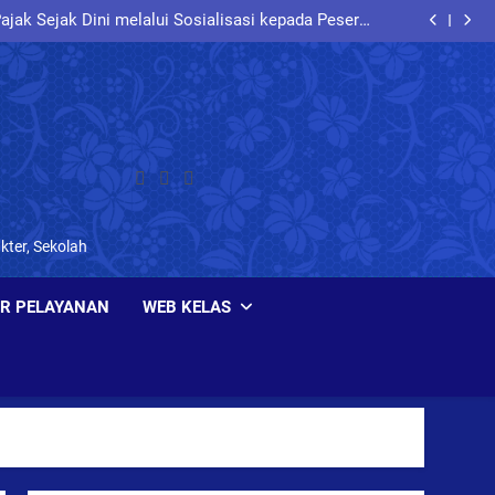
Bersama Polresta Sidoarjo
ak Sejak Dini melalui Sosialisasi kepada Peserta
Didik SMP Negeri 2 Buduran
siplin, dan Jiwa Nasionalisme melalui Latihan PBB
Bersama Koramil Buduran
saha Sejak Dini: Siswa Kelas IX SMPN 2 Buduran
Antusias Mengikuti Seminar Entrepreneurship
Berlalu Lintas dan Berkarakter melalui Sosialisasi
Bersama Polresta Sidoarjo
ak Sejak Dini melalui Sosialisasi kepada Peserta
Didik SMP Negeri 2 Buduran
kter, Sekolah
R PELAYANAN
WEB KELAS