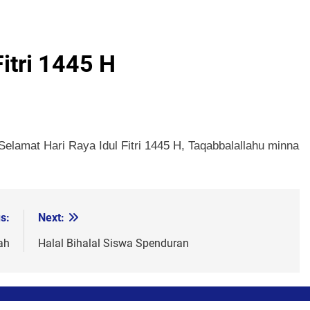
Fitri 1445 H
amat Hari Raya Idul Fitri 1445 H, Taqabbalallahu minna
s:
Next:
ah
Halal Bihalal Siswa Spenduran