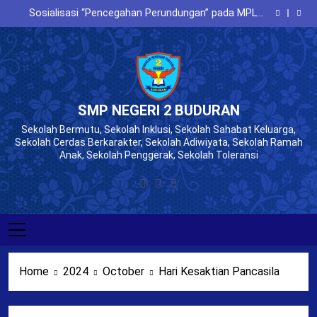
SiDuLing Spenduran
Skip
Sosialisasi “Pencegahan Perundungan” pada MPLS
to
SMPN 2 Buduran
Bentengi Generasi Muda, BNN Sidoarjo Beri
Penyuluhan “Bahaya NAPZA” pada MPLS SMPN 2
Cerdas Bermedia Sosial, BLSDM Komdigi Beri
content
Buduran
Penyuluhan Literasi Digital di MPLS SMPN 2 Buduran
SiDuLing Spenduran
Sosialisasi “Pencegahan Perundungan” pada MPLS
SMPN 2 Buduran
Bentengi Generasi Muda, BNN Sidoarjo Beri
Penyuluhan “Bahaya NAPZA” pada MPLS SMPN 2
Cerdas Bermedia Sosial, BLSDM Komdigi Beri
Buduran
Penyuluhan Literasi Digital di MPLS SMPN 2 Buduran
SMP NEGERI 2 BUDURAN
Sekolah Bermutu, Sekolah Inklusi, Sekolah Sahabat Keluarga,
Sekolah Cerdas Berkarakter, Sekolah Adiwiyata, Sekolah Ramah
Anak, Sekolah Penggerak, Sekolah Toleransi
Home
2024
October
Hari Kesaktian Pancasila