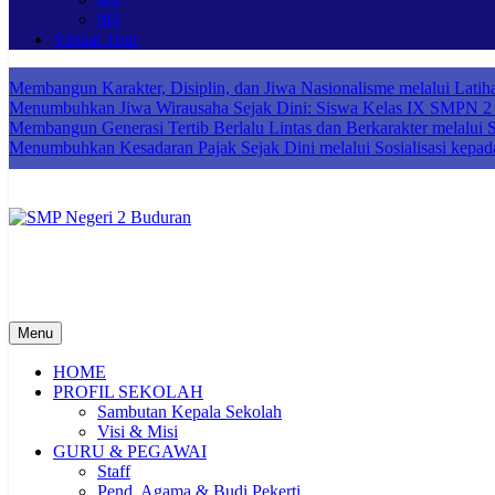
9H
Virtual Tour
Membangun Karakter, Disiplin, dan Jiwa Nasionalisme melalui Lat
Menumbuhkan Jiwa Wirausaha Sejak Dini: Siswa Kelas IX SMPN 2 B
Membangun Generasi Tertib Berlalu Lintas dan Berkarakter melalui So
Menumbuhkan Kesadaran Pajak Sejak Dini melalui Sosialisasi kepad
SMP Negeri 2 Buduran
Sekolah Bermutu, Sekolah Inklusi, Sekolah Sahabat Keluarga, Sekol
Menu
HOME
PROFIL SEKOLAH
Sambutan Kepala Sekolah
Visi & Misi
GURU & PEGAWAI
Staff
Pend. Agama & Budi Pekerti