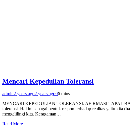
Mencari Kepedulian Toleransi
admin
2 years ago
2 years ago
0
6 mins
MENCARI KEPEDULIAN TOLERANSI: AFIRMASI TAPAL BATAS AN
toleransi. Hal ini sebagai bentuk respon terhadap realitas yaitu kita
mengelilingi kita. Keragaman…
Read More