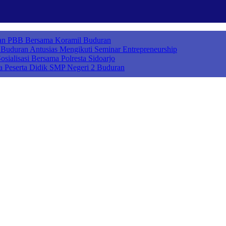
ihan PBB Bersama Koramil Buduran
uduran Antusias Mengikuti Seminar Entrepreneurship
sialisasi Bersama Polresta Sidoarjo
a Peserta Didik SMP Negeri 2 Buduran
ah Cerdas Berkarakter, Sekolah Adiwiyata, Sekolah Ramah Anak, Seko