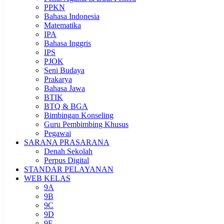
PPKN
Bahasa Indonesia
Matematika
IPA
Bahasa Inggris
IPS
PJOK
Seni Budaya
Prakarya
Bahasa Jawa
BTIK
BTQ & BGA
Bimbingan Konseling
Guru Pembimbing Khusus
Pegawai
SARANA PRASARANA
Denah Sekolah
Perpus Digital
STANDAR PELAYANAN
WEB KELAS
9A
9B
9C
9D
9E