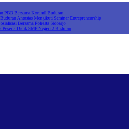
ihan PBB Bersama Koramil Buduran
uduran Antusias Mengikuti Seminar Entrepreneurship
sialisasi Bersama Polresta Sidoarjo
a Peserta Didik SMP Negeri 2 Buduran
ah Cerdas Berkarakter, Sekolah Adiwiyata, Sekolah Ramah Anak, Seko