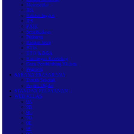
Matematika
IPA
Bahasa Inggris
IPS
PJOK
Seni Budaya
Prakarya
Bahasa Jawa
BTIK
BTQ & BGA
Bimbingan Konseling
Guru Pembimbing Khusus
Pegawai
SARANA PRASARANA
Denah Sekolah
Perpus Digital
STANDAR PELAYANAN
WEB KELAS
9A
9B
9C
9D
9E
9F
9G