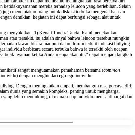
atan karakter ini dapat membantu meningkatkan rasa percaya diri
n ketidaknyamanan mereka terhadap lelucon yang berlebihan. Selain
ak) juga menciptakan ruang untuk diskusi terbuka mengenai batasan
ngan demikian, kegiatan ini dapat berfungsi sebagai alat untuk
 yang menyakitkan. 1) Kenali Tanda- Tanda. Kami menekankan
aman atau tersakiti, itu adalah sinyal bahwa lelucon tersebut mungkin
 terhadap lawan bicara maupun dalam forum terkait indikasi bullying
r individu berbicara secara terbuka bahwa ia tersakiti oleh ucapan
sa tidak nyaman ketika Anda mengatakan itu,” dapat menjadi langkah
 komunikatif sangat mengutamakan pemahaman bersama (
common
an individu) dengan menghindari ego-ego individu.
ullying. Dengan meningkatkan empati, membangun rasa percaya diri,
Dalam dunia yang semakin kompleks, penting untuk menghargai
an yang lebih mendukung, di mana setiap individu merasa dihargai dan