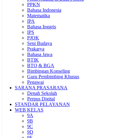
PPKN
Bahasa Indonesia
Matematika
IPA
Bahasa Inggris
IPS
PJOK
Seni Budaya
Prakarya
Bahasa Jawa
BTIK
BTQ & BGA
Bimbingan Konseling
Guru Pembimbing Khusus
Pegawai
SARANA PRASARANA
Denah Sekolah
Perpus Digital
STANDAR PELAYANAN
WEB KELAS
9A
9B
9C
9D
9E