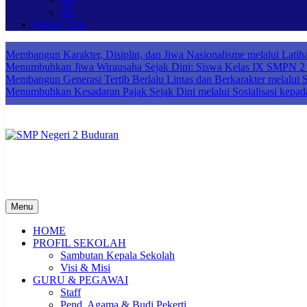
9H
Virtual Tour
Membangun Karakter, Disiplin, dan Jiwa Nasionalisme melalui Lat
Menumbuhkan Jiwa Wirausaha Sejak Dini: Siswa Kelas IX SMPN 2 B
Membangun Generasi Tertib Berlalu Lintas dan Berkarakter melalui So
Menumbuhkan Kesadaran Pajak Sejak Dini melalui Sosialisasi kepad
SMP Negeri 2 Buduran
Sekolah Bermutu, Sekolah Inklusi, Sekolah Sahabat Keluarga, Sekol
Menu
HOME
PROFIL SEKOLAH
Sambutan Kepala Sekolah
Visi & Misi
GURU & PEGAWAI
Staff
Pend. Agama & Budi Pekerti