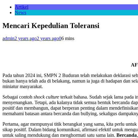
Artikel
News
Mencari Kepedulian Toleransi
admin
2 years ago
2 years ago
0
6 mins
AF
Pada tahun 2024 ini, SMPN 2 Buduran telah melakukan deklarasi sebaga
bukan hanya telah ada di belakang, namun ia juga di hadapan dan sela
miniatur masyarakat.
Sebagai contoh
shock culture
terkait bahasa. Sudah sejak lama pada 
menyenangkan. Tetapi, ada kalanya tidak semua bentuk bercanda dapat 
positif dan membangun, dapat berperan penting dalam mendefinisika
memahami batasan antara bercanda dan bullying, sekaligus dampakny
Pertama, agar mempunyai titik berangkat yang sama, kita perlu untu
sikap positif. Dalam bidang komunikasi, afirmasi efektif untuk meng
untuk saling mendukung dan menghormati satu sama lain.
Bercanda