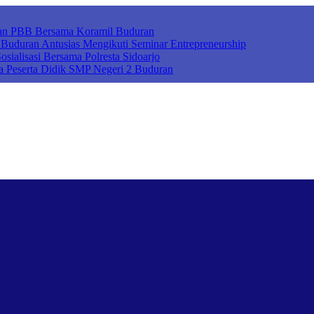
ihan PBB Bersama Koramil Buduran
uduran Antusias Mengikuti Seminar Entrepreneurship
sialisasi Bersama Polresta Sidoarjo
a Peserta Didik SMP Negeri 2 Buduran
ah Cerdas Berkarakter, Sekolah Adiwiyata, Sekolah Ramah Anak, Seko