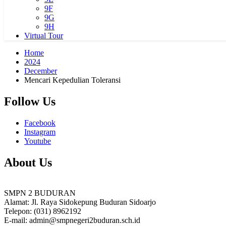
9F
9G
9H
Virtual Tour
Home
2024
December
Mencari Kepedulian Toleransi
Follow Us
Facebook
Instagram
Youtube
About Us
SMPN 2 BUDURAN
Alamat: Jl. Raya Sidokepung Buduran Sidoarjo
Telepon: (031) 8962192
E-mail: admin@smpnegeri2buduran.sch.id