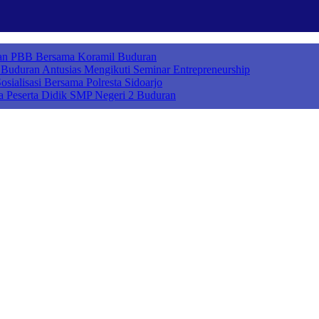
ihan PBB Bersama Koramil Buduran
uduran Antusias Mengikuti Seminar Entrepreneurship
sialisasi Bersama Polresta Sidoarjo
a Peserta Didik SMP Negeri 2 Buduran
ah Cerdas Berkarakter, Sekolah Adiwiyata, Sekolah Ramah Anak, Seko