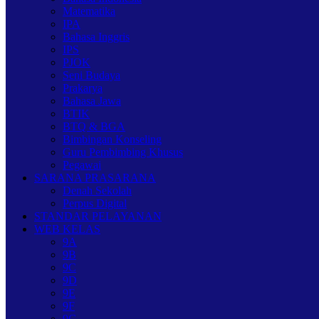
Matematika
IPA
Bahasa Inggris
IPS
PJOK
Seni Budaya
Prakarya
Bahasa Jawa
BTIK
BTQ & BGA
Bimbingan Konseling
Guru Pembimbing Khusus
Pegawai
SARANA PRASARANA
Denah Sekolah
Perpus Digital
STANDAR PELAYANAN
WEB KELAS
9A
9B
9C
9D
9E
9F
9G