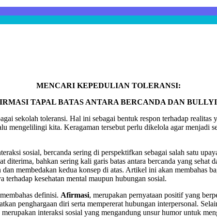
MENCARI KEPEDULIAN TOLERANSI:
IRMASI TAPAL BATAS ANTARA BERCANDA DAN BULLY
i sekolah toleransi. Hal ini sebagai bentuk respon terhadap realitas y
lu mengelilingi kita. Keragaman tersebut perlu dikelola agar menjadi s
interaksi sosial, bercanda sering di perspektifkan sebagai salah sat
diterima, bahkan sering kali garis batas antara bercanda yang sehat d
n dan membedakan kedua konsep di atas. Artikel ini akan membahas b
a terhadap kesehatan mental maupun hubungan sosial.
k membahas definisi.
Afirmasi
, merupakan pernyataan positif yang be
uatkan penghargaan diri serta mempererat hubungan interpersonal. Sela
, merupakan interaksi sosial yang mengandung unsur humor untuk mengh