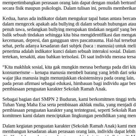
mempertimbangkan perasaan orang lain dapat dengan mudah bertranf
secara fisik maupun psikologis. Dalam tulisan ini, penulis memberikan
Kedua, harus ada indikator dalam mengukur tapal batas antara bercand
dalam mengecek apakah ada bullying di dalam sebuah hubungan atau i
penuh tawa, sedangkan bullying merupakan tindakan negatif yang ber
balik sebuah tindakan sehingga kita bisa mengidentifikasi dan mengata
kecemasan, depresi, dan gangguan stres pascatrauma. Hal-hal tersebu
sehat, perlu adanya kesadaran dari subjek (baca : manusia) untuk mel
penerima adalah indikator kunci dalam sebuah interaksi sosial. Dalam
tertekan, tersakiti, atau bahkan terisolasi. Di saat individu merasa t
“Kita makhluk sosial, kita gak mungkin merasa berharga pada diri kit
konsumerisme – kenapa manusia membeli barang yang lebih dari sekeda
wajar jika manusia ingin menunjukkan eksistensinya pada orang lain, 
pada peran afirmasi sebagai edukasi, himbauan bagi individu agar bera
pembiasaan penguatan karakter Sekolah Ramah Anak.
Sebagai bagian dari SMPN 2 Buduran, kami berkomitmen tinggi terha
Tuhan Yang Maha Esa serta pembinaan akhlak mulia, yang menjadi d
pembiasaan penguatan karakter yang terintegrasi, seperti Sekolah Ra
komitmen kami dalam menciptakan lingkungan pendidikan yang mend
Dalam kegiatan penguatan karakter (Sekolah Ramah Anak) kami memf
membangun kesadaran akan perasaan orang lain, individu dapat lebih