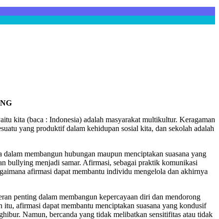
ING
aitu kita (baca : Indonesia) adalah masyarakat multikultur. Keragaman
esuatu yang produktif dalam kehidupan sosial kita, dan sekolah adalah
u upaya dalam membangun hubungan maupun menciptakan suasana yang
an bullying menjadi samar. Afirmasi, sebagai praktik komunikasi
agaimana afirmasi dapat membantu individu mengelola dan akhirnya
rperan penting dalam membangun kepercayaan diri dan mendorong
in itu, afirmasi dapat membantu menciptakan suasana yang kondusif
ibur. Namun, bercanda yang tidak melibatkan sensitifitas atau tidak