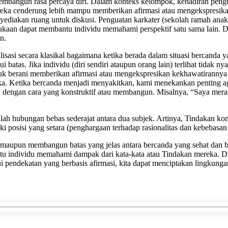
Membangun rasa percaya diri. Dalam konteks kelompok, kehadiran pengu
ereka cenderung lebih mampu memberikan afirmasi atau mengekspresika
Menyediakan ruang untuk diskusi. Penguatan karkater (sekolah ramah an
bukaan dapat membantu individu memahami perspektif satu sama lain. De
n.
sasi secara klasikal bagaimana ketika berada dalam situasi bercanda
atas. Jika individu (diri sendiri ataupun orang lain) terlihat tidak ny
untuk berani memberikan afirmasi atau mengekspresikan kekhawatirannya
uka. Ketika bercanda menjadi menyakitkan, kami menekankan penting aga
 dengan cara yang konstruktif atau membangun. Misalnya, “Saya mera
tilah hubungan bebas sederajat antara dua subjek. Artinya, Tindakan
liki posisi yang setara (penghargaan terhadap rasionalitas dan kebebas
 maupun membangun batas yang jelas antara bercanda yang sehat dan b
ntu individu memahami dampak dari kata-kata atau Tindakan mereka. 
ui pendekatan yang berbasis afirmasi, kita dapat menciptakan lingkung