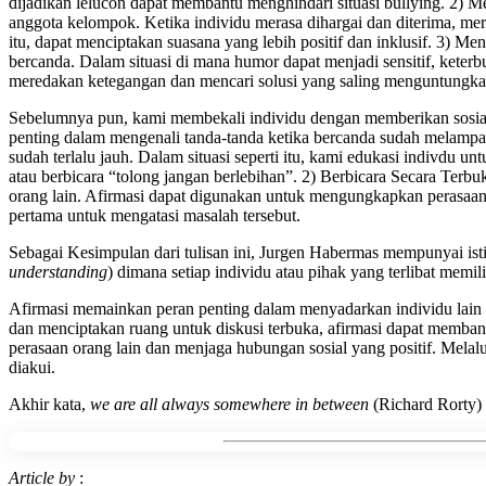
dijadikan lelucon dapat membantu menghindari situasi bullying. 2) 
anggota kelompok. Ketika individu merasa dihargai dan diterima, m
itu, dapat menciptakan suasana yang lebih positif dan inklusif. 3) 
bercanda. Dalam situasi di mana humor dapat menjadi sensitif, keter
meredakan ketegangan dan mencari solusi yang saling menguntungka
Sebelumnya pun, kami membekali individu dengan memberikan sosiali
penting dalam mengenali tanda-tanda ketika bercanda sudah melampaui b
sudah terlalu jauh. Dalam situasi seperti itu, kami edukasi indivdu 
atau berbicara “tolong jangan berlebihan”. 2) Berbicara Secara Terb
orang lain. Afirmasi dapat digunakan untuk mengungkapkan perasaan
pertama untuk mengatasi masalah tersebut.
Sebagai Kesimpulan dari tulisan ini, Jurgen Habermas mempunyai is
understanding
) dimana setiap individu atau pihak yang terlibat memi
Afirmasi memainkan peran penting dalam menyadarkan individu lain
dan menciptakan ruang untuk diskusi terbuka, afirmasi dapat memba
perasaan orang lain dan menjaga hubungan sosial yang positif. Melal
diakui.
Akhir kata,
we are all always somewhere in between
(Richard Rorty)
Article by
: