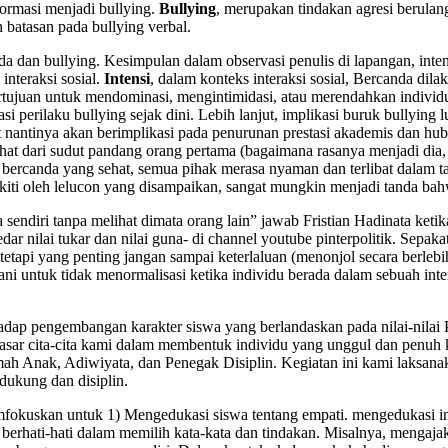
ormasi menjadi bullying.
Bullying
, merupakan tindakan agresi berulan
 batasan pada bullying verbal.
a dan bullying. Kesimpulan dalam observasi penulis di lapangan, inten
nteraksi sosial.
Intensi
, dalam konteks interaksi sosial, Bercanda di
tujuan untuk mendominasi, mengintimidasi, atau merendahkan individu
si perilaku bullying sejak dini. Lebih lanjut, implikasi buruk bullying
t nantinya akan berimplikasi pada penurunan prestasi akademis dan hub
ihat dari sudut pandang orang pertama (bagaimana rasanya menjadi dia, o
 bercanda yang sehat, semua pihak merasa nyaman dan terlibat dalam taw
ersakiti oleh lelucon yang disampaikan, sangat mungkin menjadi tanda bahw
a sendiri tanpa melihat dimata orang lain” jawab Fristian Hadinata ke
r nilai tukar dan nilai guna- di channel youtube pinterpolitik. Sepa
tetapi yang penting jangan sampai keterlaluan (menonjol secara berlebi
ni untuk tidak menormalisasi ketika individu berada dalam sebuah inter
dap pengembangan karakter siswa yang berlandaskan pada nilai-nilai
asar cita-cita kami dalam membentuk individu yang unggul dan penuh 
mah Anak, Adiwiyata, dan Penegak Disiplin. Kegiatan ini kami laksana
ukung dan disiplin.
okuskan untuk 1) Mengedukasi siswa tentang empati. mengedukasi ind
 berhati-hati dalam memilih kata-kata dan tindakan. Misalnya, menga