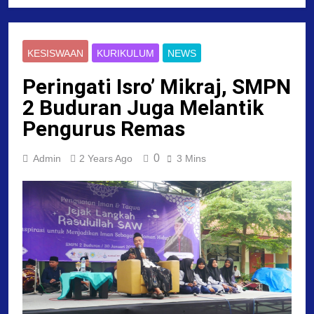
KESISWAAN
KURIKULUM
NEWS
Peringati Isro’ Mikraj, SMPN
2 Buduran Juga Melantik
Pengurus Remas
0
Admin
2 Years Ago
3 Mins