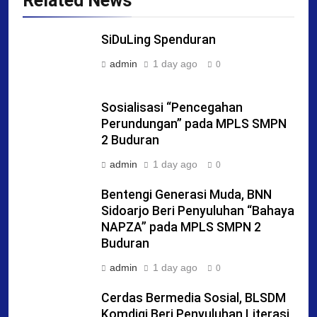
Related News
SiDuLing Spenduran
admin
1 day ago
0
Sosialisasi “Pencegahan
Perundungan” pada MPLS SMPN
2 Buduran
admin
1 day ago
0
Bentengi Generasi Muda, BNN
Sidoarjo Beri Penyuluhan “Bahaya
NAPZA” pada MPLS SMPN 2
Buduran
admin
1 day ago
0
Cerdas Bermedia Sosial, BLSDM
Komdigi Beri Penyuluhan Literasi