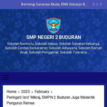
Sosialisasi “Pencegahan Perundungan” pada MPLS
Skip
SMPN 2 Buduran
Bentengi Generasi Muda, BNN Sidoarjo Beri
to
Penyuluhan “Bahaya NAPZA” pada MPLS SMPN 2
Cerdas Bermedia Sosial, BLSDM Komdigi Beri
Buduran
Penyuluhan Literasi Digital di MPLS SMPN 2 Buduran
SiDuLing Spenduran
content
Sosialisasi “Pencegahan Perundungan” pada MPLS
SMPN 2 Buduran
Bentengi Generasi Muda, BNN Sidoarjo Beri
Penyuluhan “Bahaya NAPZA” pada MPLS SMPN 2
Cerdas Bermedia Sosial, BLSDM Komdigi Beri
Buduran
Penyuluhan Literasi Digital di MPLS SMPN 2 Buduran
SMP NEGERI 2 BUDURAN
Sekolah Bermutu, Sekolah Inklusi, Sekolah Sahabat Keluarga,
Sekolah Cerdas Berkarakter, Sekolah Adiwiyata, Sekolah Ramah
Anak, Sekolah Penggerak, Sekolah Toleransi
Home
2025
February
Peringati Isro’ Mikraj, SMPN 2 Buduran Juga Melantik
Pengurus Remas