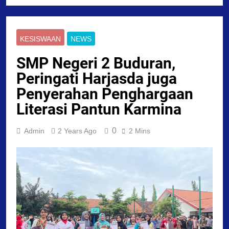
KESISWAAN
NEWS
SMP Negeri 2 Buduran,
Peringati Harjasda juga
Penyerahan Penghargaan
Literasi Pantun Karmina
0
Admin
2 Years Ago
2 Mins