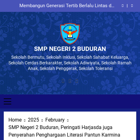
Menumbuhkan Jiwa Wirausaha Sejak Dini: Siswa
Skip
Buduran
Kelas IX SMPN 2 Buduran Antusias Mengikuti
Membangun Generasi Tertib Berlalu Lintas dan
Seminar Entrepreneurship
to
Berkarakter melalui Sosialisasi Bersama Polresta
Menumbuhkan Kesadaran Pajak Sejak Dini melalui
Sidoarjo
Sosialisasi kepada Peserta Didik SMP Negeri 2
Membangun Karakter, Disiplin, dan Jiwa
content
Buduran
Nasionalisme melalui Latihan PBB Bersama Koramil
Menumbuhkan Jiwa Wirausaha Sejak Dini: Siswa
Buduran
Kelas IX SMPN 2 Buduran Antusias Mengikuti
Membangun Generasi Tertib Berlalu Lintas dan
Seminar Entrepreneurship
Berkarakter melalui Sosialisasi Bersama Polresta
Menumbuhkan Kesadaran Pajak Sejak Dini melalui
Sidoarjo
Sosialisasi kepada Peserta Didik SMP Negeri 2
Buduran
SMP NEGERI 2 BUDURAN
Sekolah Bermutu, Sekolah Inklusi, Sekolah Sahabat Keluarga,
Sekolah Cerdas Berkarakter, Sekolah Adiwiyata, Sekolah Ramah
Anak, Sekolah Penggerak, Sekolah Toleransi
Home
2025
February
SMP Negeri 2 Buduran, Peringati Harjasda juga
Penyerahan Penghargaan Literasi Pantun Karmina