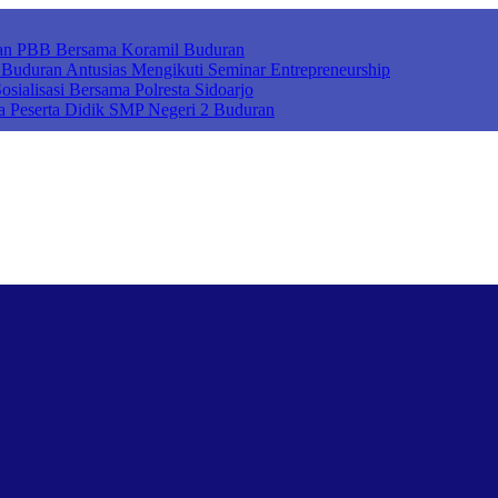
ihan PBB Bersama Koramil Buduran
uduran Antusias Mengikuti Seminar Entrepreneurship
sialisasi Bersama Polresta Sidoarjo
a Peserta Didik SMP Negeri 2 Buduran
ah Cerdas Berkarakter, Sekolah Adiwiyata, Sekolah Ramah Anak, Seko