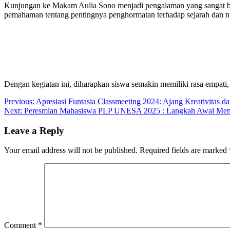
Kunjungan ke Makam Aulia Sono menjadi pengalaman yang sangat ber
pemahaman tentang pentingnya penghormatan terhadap sejarah dan nil
Dengan kegiatan ini, diharapkan siswa semakin memiliki rasa empati, di
Post
Previous:
Apresiasi Funtasia Classmeeting 2024: Ajang Kreativita
Next:
Peresmian Mahasiswa PLP UNESA 2025 : Langkah Awal Men
navigation
Leave a Reply
Your email address will not be published.
Required fields are marked
Comment
*