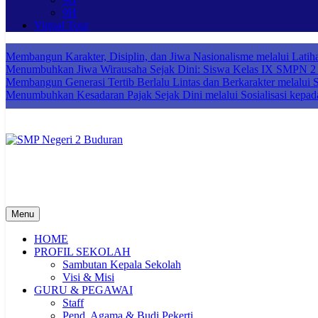
9H
Virtual Tour
Membangun Karakter, Disiplin, dan Jiwa Nasionalisme melalui Lat
Menumbuhkan Jiwa Wirausaha Sejak Dini: Siswa Kelas IX SMPN 2 B
Membangun Generasi Tertib Berlalu Lintas dan Berkarakter melalui So
Menumbuhkan Kesadaran Pajak Sejak Dini melalui Sosialisasi kepad
SMP Negeri 2 Buduran
Sekolah Bermutu, Sekolah Inklusi, Sekolah Sahabat Keluarga, Sekol
Menu
HOME
PROFIL SEKOLAH
Sambutan Kepala Sekolah
Visi & Misi
GURU & PEGAWAI
Staff
Pend. Agama & Budi Pekerti