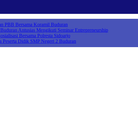
ihan PBB Bersama Koramil Buduran
uduran Antusias Mengikuti Seminar Entrepreneurship
sialisasi Bersama Polresta Sidoarjo
a Peserta Didik SMP Negeri 2 Buduran
ah Cerdas Berkarakter, Sekolah Adiwiyata, Sekolah Ramah Anak, Seko