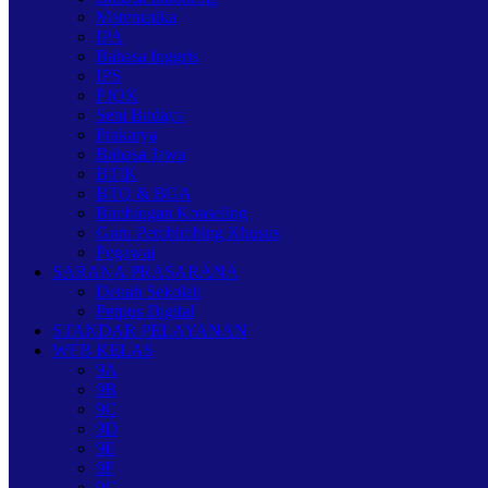
Matematika
IPA
Bahasa Inggris
IPS
PJOK
Seni Budaya
Prakarya
Bahasa Jawa
BTIK
BTQ & BGA
Bimbingan Konseling
Guru Pembimbing Khusus
Pegawai
SARANA PRASARANA
Denah Sekolah
Perpus Digital
STANDAR PELAYANAN
WEB KELAS
9A
9B
9C
9D
9E
9F
9G