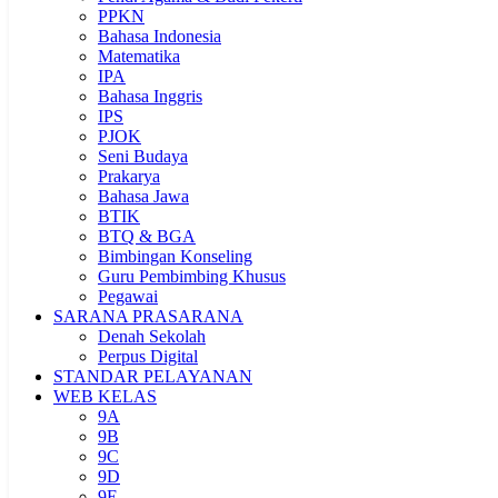
PPKN
Bahasa Indonesia
Matematika
IPA
Bahasa Inggris
IPS
PJOK
Seni Budaya
Prakarya
Bahasa Jawa
BTIK
BTQ & BGA
Bimbingan Konseling
Guru Pembimbing Khusus
Pegawai
SARANA PRASARANA
Denah Sekolah
Perpus Digital
STANDAR PELAYANAN
WEB KELAS
9A
9B
9C
9D
9E