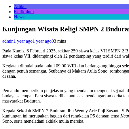
Artikel
Kurikulum
News
Kunjungan Wisata Religi SMPN 2 Buduran
admin
1 year ago
1 year ago
0
3 mins
Pada Kamis, 6 Februari 2025, sekitar 259 siswa kelas VII SMPN 2 Bu
siswa kelas VII, didampingi oleh 12 pendamping yang terdiri dari wal
Kegiatan dimulai pada pukul 09.00 WIB dan berlangsung hingga selesa
dengan penuh semangat. Setibanya di Makam Aulia Sono, rombongan
di sana.
Pemandu memberikan penjelasan yang mendalam mengenai sejarah dan
budaya setempat. Para siswa terlihat antusias mendengarkan cerita 
masyarakat Buduran.
Kepala Sekolah SMPN 2 Buduran, Ibu Wenny Arie Puji Susanti, S.P
kunjungan ini merupakan bagian dari rangkaian P5 dengan tema
Kear
Sono, serta meneladani akhlak mulia mereka.