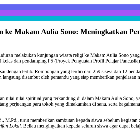
 ke Makam Aulia Sono: Meningkatkan Pem
duran melakukan kunjungan wisata religi ke Makam Aulia Sono yang ter
i kelas dan pendamping P5 (Proyek Penguatan Profil Pelajar Pancasila)
i dengan tertib. Rombongan yang terdiri dari 259 siswa dan 12 pendamp
 langsung disambut oleh pemandu yang siap memberikan penjelasan 
 nilai-nilai spiritual yang terkandung di dalam Makam Aulia Sono, 
tentang perjuangan para tokoh yang dimakamkan di sana, serta bagaima
d., M.Pd., turut memberikan sambutan kepada siswa sebelum kegiata
ifan Lokal
. Beliau mengingatkan kepada seluruh siswa agar dapat bela