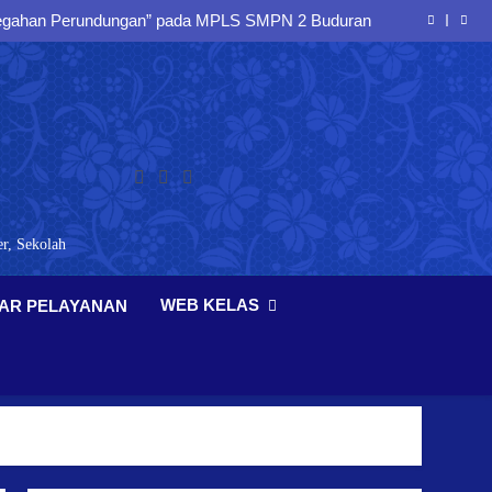
ncegahan Perundungan” pada MPLS SMPN 2 Buduran
NN Sidoarjo Beri Penyuluhan “Bahaya NAPZA” pada
MPLS SMPN 2 Buduran
 Komdigi Beri Penyuluhan Literasi Digital di MPLS
SMPN 2 Buduran
SiDuLing Spenduran
ncegahan Perundungan” pada MPLS SMPN 2 Buduran
NN Sidoarjo Beri Penyuluhan “Bahaya NAPZA” pada
MPLS SMPN 2 Buduran
 Komdigi Beri Penyuluhan Literasi Digital di MPLS
SMPN 2 Buduran
r, Sekolah
WEB KELAS
AR PELAYANAN