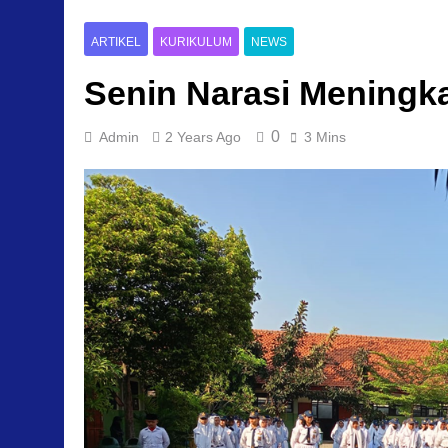
ARTIKEL
KURIKULUM
NEWS
Senin Narasi Meningk
0
Admin
2 Years Ago
3 Mins