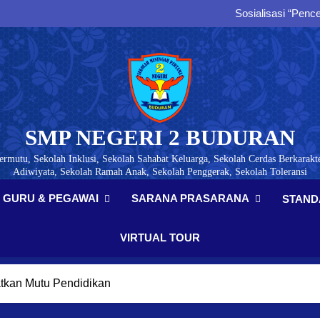
Sosialisasi “Pe
Bentengi Generasi Muda, B
Cerdas Bermedia Sosial, BLSDM
Sosialisasi “Pe
Bentengi Generasi Muda, B
Cerdas Bermedia Sosial, BLSDM
SMP NEGERI 2 BUDURAN
ermutu, Sekolah Inklusi, Sekolah Sahabat Keluarga, Sekolah Cerdas Berkarakte
Adiwiyata, Sekolah Ramah Anak, Sekolah Penggerak, Sekolah Toleransi
GURU & PEGAWAI
SARANA PRASARANA
STAND
VIRTUAL TOUR
tkan Mutu Pendidikan