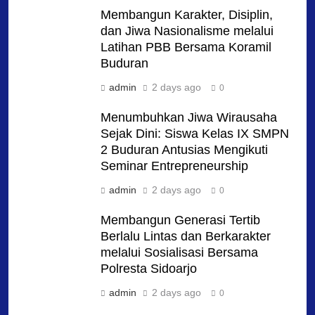
Membangun Karakter, Disiplin,
dan Jiwa Nasionalisme melalui
Latihan PBB Bersama Koramil
Buduran
admin
2 days ago
0
Menumbuhkan Jiwa Wirausaha
Sejak Dini: Siswa Kelas IX SMPN
2 Buduran Antusias Mengikuti
Seminar Entrepreneurship
admin
2 days ago
0
Membangun Generasi Tertib
Berlalu Lintas dan Berkarakter
melalui Sosialisasi Bersama
Polresta Sidoarjo
admin
2 days ago
0