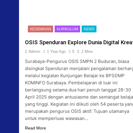
KESISWAAN
KURIKULUM
NEWS
OSIS Spenduran Explore Dunia Digital Kreat
Admin
1 Year Ago
0
2 Mins
Surabaya-Pengurus OSIS SMPN 2 Buduran, biasa
disingkat Spenduran menjalani pengalaman berhar
melalui kegiatan Kunjungan Belajar ke BPSDMP
KOMINFO Surabaya. Pembelajaran di luar ini
berlangsung selama dua hari penuh tanggal 28-30
April 2025 dengan antusiasme dan semangat belaja
yang tinggi. Kegiatan ini diikuti oleh 54 peserta yan
merupakan pengurus OSIS aktif. Tujuan utamanya
untuk memperluas wawasan…
Read More