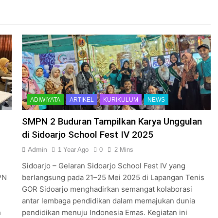
ADIWIYATA
ARTIKEL
KURIKULUM
NEWS
SMPN 2 Buduran Tampilkan Karya Unggulan
di Sidoarjo School Fest IV 2025
Admin
1 Year Ago
0
2 Mins
Sidoarjo – Gelaran Sidoarjo School Fest IV yang
PN
berlangsung pada 21–25 Mei 2025 di Lapangan Tenis
GOR Sidoarjo menghadirkan semangat kolaborasi
antar lembaga pendidikan dalam memajukan dunia
h
pendidikan menuju Indonesia Emas. Kegiatan ini