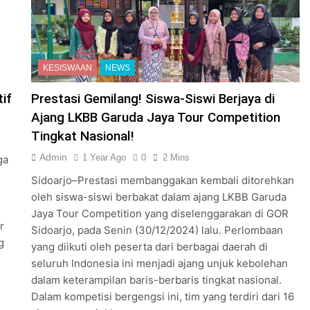
KESISWAAN
NEWS
if
Prestasi Gemilang! Siswa-Siswi Berjaya di
Ajang LKBB Garuda Jaya Tour Competition
Tingkat Nasional!
Admin
1 Year Ago
0
2 Mins
ga
Sidoarjo–Prestasi membanggakan kembali ditorehkan
oleh siswa-siswi berbakat dalam ajang LKBB Garuda
Jaya Tour Competition yang diselenggarakan di GOR
r
Sidoarjo, pada Senin (30/12/2024) lalu. Perlombaan
g
yang diikuti oleh peserta dari berbagai daerah di
seluruh Indonesia ini menjadi ajang unjuk kebolehan
dalam keterampilan baris-berbaris tingkat nasional.
Dalam kompetisi bergengsi ini, tim yang terdiri dari 16