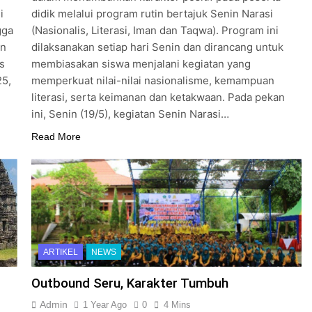
i
didik melalui program rutin bertajuk Senin Narasi
gga
(Nasionalis, Literasi, Iman dan Taqwa). Program ini
an
dilaksanakan setiap hari Senin dan dirancang untuk
s
membiasakan siswa menjalani kegiatan yang
25,
memperkuat nilai-nilai nasionalisme, kemampuan
literasi, serta keimanan dan ketakwaan. Pada pekan
ini, Senin (19/5), kegiatan Senin Narasi…
Read More
ARTIKEL
NEWS
Outbound Seru, Karakter Tumbuh
Admin
1 Year Ago
0
4 Mins