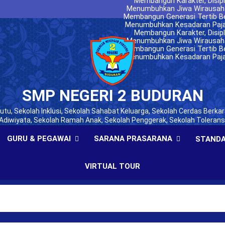
melalui Sosialisasi kepada P
Membangun Karakter, Disipl
Nasionalisme melalui Latihan 
Menumbuhkan Jiwa Wirausaha 
SMP Neger
Membangun Generasi Tertib Ber
Siswa Kelas IX SMPN 2 Budur
Kora
Menumbuhkan Kesadaran Pajak
Mengikuti Seminar Entre
dan Berkarakter melalui
melalui Sosialisasi kepada P
Membangun Karakter, Disipl
Bersama Polres
Nasionalisme melalui Latihan 
Menumbuhkan Jiwa Wirausaha 
SMP Neger
Membangun Generasi Tertib Ber
Siswa Kelas IX SMPN 2 Budur
Kora
Menumbuhkan Kesadaran Pajak
Mengikuti Seminar Entre
dan Berkarakter melalui
melalui Sosialisasi kepada P
Bersama Polres
SMP Neger
SMP NEGERI 2 BUDURAN
tu, Sekolah Inklusi, Sekolah Sahabat Keluarga, Sekolah Cerdas Berkar
Adiwiyata, Sekolah Ramah Anak, Sekolah Penggerak, Sekolah Tolerans
GURU & PEGAWAI
SARANA PRASARANA
STANDA
VIRTUAL TOUR