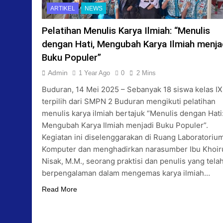
ARTIKEL
NEWS
Pelatihan Menulis Karya Ilmiah: “Menulis
dengan Hati, Mengubah Karya Ilmiah menja
Buku Populer”
Admin
1 Year Ago
0
2 Mins
Buduran, 14 Mei 2025 – Sebanyak 18 siswa kelas IX
terpilih dari SMPN 2 Buduran mengikuti pelatihan
menulis karya ilmiah bertajuk “Menulis dengan Hati
Mengubah Karya Ilmiah menjadi Buku Populer”.
Kegiatan ini diselenggarakan di Ruang Laboratoriu
Komputer dan menghadirkan narasumber Ibu Khoir
Nisak, M.M., seorang praktisi dan penulis yang tela
berpengalaman dalam mengemas karya ilmiah…
Read More