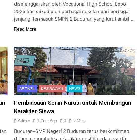
diselenggarakan oleh Vocational High School Expo
2025 dan diikuti oleh berbagai sekolah dari berbagai
jenjang, termasuk SMPN 2 Buduran yang turut ambil…
Read More
ARTIKEL
KESISWAAN
NEWS
an
Pembiasaan Senin Narasi untuk Membangun
Karakter Siswa
Admin
1 Year Ago
0
2 Mins
tan
Buduran–SMP Negeri 2 Buduran terus berkomitmen
dalam menumbuhkan karakter positif pada peserta