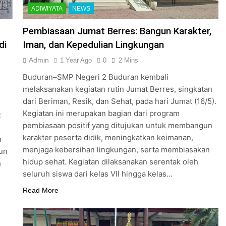
ADIWIYATA
NEWS
Pembiasaan Jumat Berres: Bangun Karakter,
di
Iman, dan Kepedulian Lingkungan
Admin
1 Year Ago
0
2 Mins
Buduran–SMP Negeri 2 Buduran kembali
melaksanakan kegiatan rutin Jumat Berres, singkatan
dari Beriman, Resik, dan Sehat, pada hari Jumat (16/5).
Kegiatan ini merupakan bagian dari program
:
pembiasaan positif yang ditujukan untuk membangun
karakter peserta didik, meningkatkan keimanan,
m
menjaga kebersihan lingkungan, serta membiasakan
un
hidup sehat. Kegiatan dilaksanakan serentak oleh
h
seluruh siswa dari kelas VII hingga kelas…
Read More