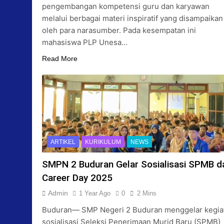
pengembangan kompetensi guru dan karyawan
melalui berbagai materi inspiratif yang disampaikan
oleh para narasumber. Pada kesempatan ini
mahasiswa PLP Unesa…
Read More
ARTIKEL
KURIKULUM
NEWS
SMPN 2 Buduran Gelar Sosialisasi SPMB d
Career Day 2025
Admin
1 Year Ago
0
2 Mins
Buduran— SMP Negeri 2 Buduran menggelar kegia
sosialisasi Seleksi Penerimaan Murid Baru (SPMB)