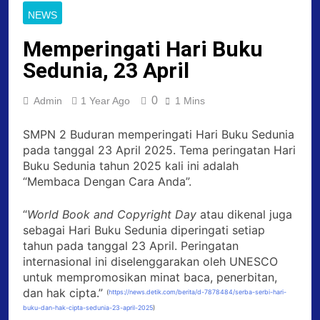
NEWS
Memperingati Hari Buku
Sedunia, 23 April
0
Admin
1 Year Ago
1 Mins
SMPN 2 Buduran memperingati Hari Buku Sedunia
pada tanggal 23 April 2025. Tema peringatan Hari
Buku Sedunia tahun 2025 kali ini adalah
“Membaca Dengan Cara Anda”.
“
World Book and Copyright Day
atau dikenal juga
sebagai Hari Buku Sedunia diperingati setiap
tahun pada tanggal 23 April. Peringatan
internasional ini diselenggarakan oleh UNESCO
untuk mempromosikan minat baca, penerbitan,
dan hak cipta.”
(
https://news.detik.com/berita/d-7878484/serba-serbi-hari-
buku-dan-hak-cipta-sedunia-23-april-2025
)