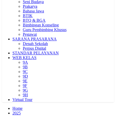
Seni Budaya
Prakarya
Bahasa Jawa
BTIK
BTQ & BGA
Bimbingan Konseling
Guru Pembimbing Khusus
Pegawai
SARANA PRASARANA
Denah Sekolah
Perpus Digital
STANDAR PELAYANAN
WEB KELAS
9A
9B
9C
9D
9E
9F
9G
9H
Virtual Tour
Home
2025