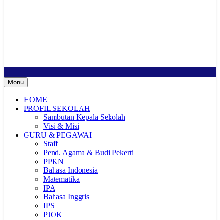
SMP Negeri 2 Buduran
Sekolah Bermutu, Sekolah Inklusi, Sekolah Sahabat Keluarga,
Sekolah Cerdas Berkarakter, Sekolah Adiwiyata, Sekolah Ramah
Anak, Sekolah Penggerak, Sekolah Toleransi
Menu
HOME
PROFIL SEKOLAH
Sambutan Kepala Sekolah
Visi & Misi
GURU & PEGAWAI
Staff
Pend. Agama & Budi Pekerti
PPKN
Bahasa Indonesia
Matematika
IPA
Bahasa Inggris
IPS
PJOK