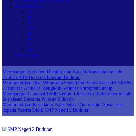
STANDAR PELAYANAN
WEB KELAS
9A
9B
9C
9D
9E
9F
9G
9H
Virtual Tour
Membangun Karakter, Disiplin, dan Jiwa Nasionalisme melalui
Latihan PBB Bersama Koramil Buduran
Menumbuhkan Jiwa Wirausaha Sejak Dini: Siswa Kelas IX SMPN
2 Buduran Antusias Mengikuti Seminar Entrepreneurship
Membangun Generasi Tertib Berlalu Lintas dan Berkarakter melalui
Sosialisasi Bersama Polresta Sidoarjo
Menumbuhkan Kesadaran Pajak Sejak Dini melalui Sosialisasi
kepada Peserta Didik SMP Negeri 2 Buduran