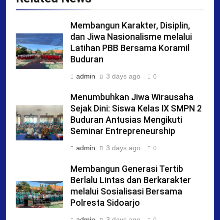
Membangun Karakter, Disiplin,
dan Jiwa Nasionalisme melalui
Latihan PBB Bersama Koramil
Buduran
admin
3 days ago
0
Menumbuhkan Jiwa Wirausaha
Sejak Dini: Siswa Kelas IX SMPN 2
Buduran Antusias Mengikuti
Seminar Entrepreneurship
admin
3 days ago
0
Membangun Generasi Tertib
Berlalu Lintas dan Berkarakter
melalui Sosialisasi Bersama
Polresta Sidoarjo
admin
3 days ago