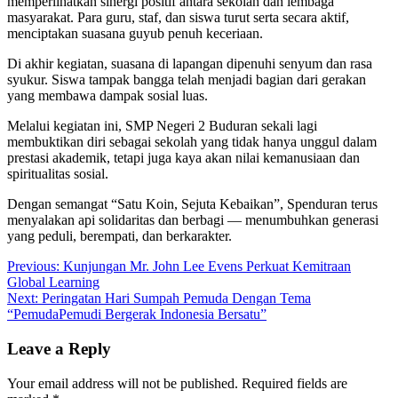
memperlihatkan sinergi positif antara sekolah dan lembaga
masyarakat. Para guru, staf, dan siswa turut serta secara aktif,
menciptakan suasana guyub penuh keceriaan.
Di akhir kegiatan, suasana di lapangan dipenuhi senyum dan rasa
syukur. Siswa tampak bangga telah menjadi bagian dari gerakan
yang membawa dampak sosial luas.
Melalui kegiatan ini, SMP Negeri 2 Buduran sekali lagi
membuktikan diri sebagai sekolah yang tidak hanya unggul dalam
prestasi akademik, tetapi juga kaya akan nilai kemanusiaan dan
spiritualitas sosial.
Dengan semangat “Satu Koin, Sejuta Kebaikan”, Spenduran terus
menyalakan api solidaritas dan berbagi — menumbuhkan generasi
yang peduli, berempati, dan berkarakter.
Post
Previous:
Kunjungan Mr. John Lee Evens Perkuat Kemitraan
Global Learning
navigation
Next:
Peringatan Hari Sumpah Pemuda Dengan Tema
“PemudaPemudi Bergerak Indonesia Bersatu”
Leave a Reply
Your email address will not be published.
Required fields are