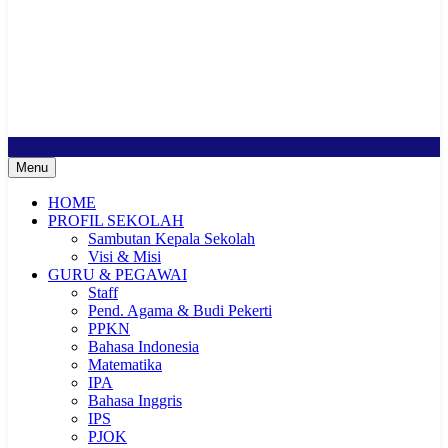
SMP Negeri 2 Buduran
Sekolah Bermutu, Sekolah Inklusi, Sekolah Sahabat Keluarga,
Sekolah Cerdas Berkarakter, Sekolah Adiwiyata, Sekolah Ramah
Anak, Sekolah Penggerak, Sekolah Toleransi
Menu
HOME
PROFIL SEKOLAH
Sambutan Kepala Sekolah
Visi & Misi
GURU & PEGAWAI
Staff
Pend. Agama & Budi Pekerti
PPKN
Bahasa Indonesia
Matematika
IPA
Bahasa Inggris
IPS
PJOK