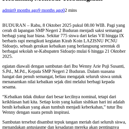
admin
9 months ago
9 months ago
0
2 mins
BUDURAN – Rabu, 8 Oktober 2025 pukul 08.00 WIB. Pagi yang
cerah di lapangan SMP Negeri 2 Buduran menjadi saksi semangat
berbagi yang luar biasa. Sekitar 775 siswa dari kelas VII hingga IX
berbaris rapi mengikuti kegiatan Kirab Koin LAZISNU PCNU
Sidoarjo, sebuah gerakan kebaikan yang berlangsung serentak di
berbagai sekolah se-Kabupaten Sidoarjo mulai 6 hingga 21 Oktober
2025.
egiatan diawali dengan sambutan dari Ibu Wenny Arie Puji Susanti,
S.Pd., M.Pd., Kepala SMP Negeri 2 Buduran. Dalam suasana
hangat dan penuh semangat, beliau mengajak seluruh siswa untuk
menanamkan nilai kebaikan sejak dini melalui berbagi kepada
sesama.
“Kebaikan tidak diukur dari besar kecilnya nominal, tetapi dari
keikhlasan hati kita. Setiap koin yang kalian sisihkan hari ini adalah
benih kebaikan yang akan tumbuh menjadi keberkahan,” tutur Ibu
Wenny dengan suara penuh inspirasi.
Sambutan tersebut disambut tepuk tangan meriah dari seluruh siswa,
menandakan antusiasme dan kesadaran mereka akan pentingnya