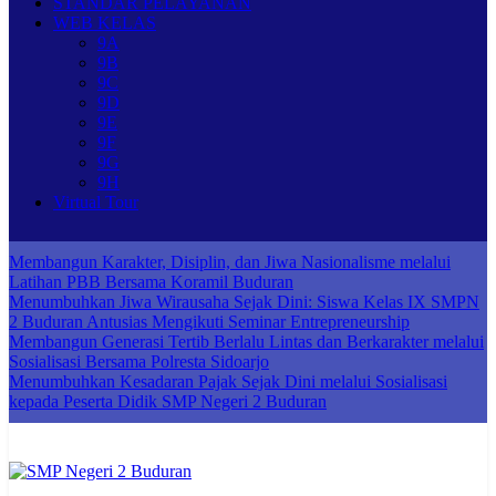
STANDAR PELAYANAN
WEB KELAS
9A
9B
9C
9D
9E
9F
9G
9H
Virtual Tour
Membangun Karakter, Disiplin, dan Jiwa Nasionalisme melalui
Latihan PBB Bersama Koramil Buduran
Menumbuhkan Jiwa Wirausaha Sejak Dini: Siswa Kelas IX SMPN
2 Buduran Antusias Mengikuti Seminar Entrepreneurship
Membangun Generasi Tertib Berlalu Lintas dan Berkarakter melalui
Sosialisasi Bersama Polresta Sidoarjo
Menumbuhkan Kesadaran Pajak Sejak Dini melalui Sosialisasi
kepada Peserta Didik SMP Negeri 2 Buduran