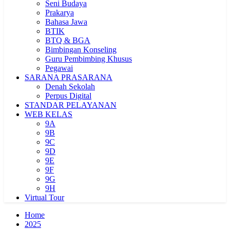
Seni Budaya
Prakarya
Bahasa Jawa
BTIK
BTQ & BGA
Bimbingan Konseling
Guru Pembimbing Khusus
Pegawai
SARANA PRASARANA
Denah Sekolah
Perpus Digital
STANDAR PELAYANAN
WEB KELAS
9A
9B
9C
9D
9E
9F
9G
9H
Virtual Tour
Home
2025