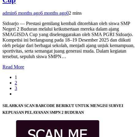
admin
6 months ago
6 months ago
0
2 mins
Sidoarjo — Prestasi gemilang kembali ditorehkan oleh siswa SMP
Negeri 2 Buduran melalui keikutsertaan mereka dalam ajang
SMAGISDA Cup yang diselenggarakan oleh SMA PGRI Sidoarjo.
Kompetisi ini berlangsung pada 18–19 Desember 2025 dan diikuti
oleh pelajar dari berbagai sekolah, menjadi ajang unjuk kemampuan,
sportivitas, serta semangat juang generasi muda. Dalam kegiatan
tersebut, sepuluh siswa SMPN…
Read More
1
2
3
SILAHKAN SCAN BARCODE BERIKUT UNTUK MENGISI SURVEI
KEPUASAN PELAYANAN SMPN 2 BUDURAN