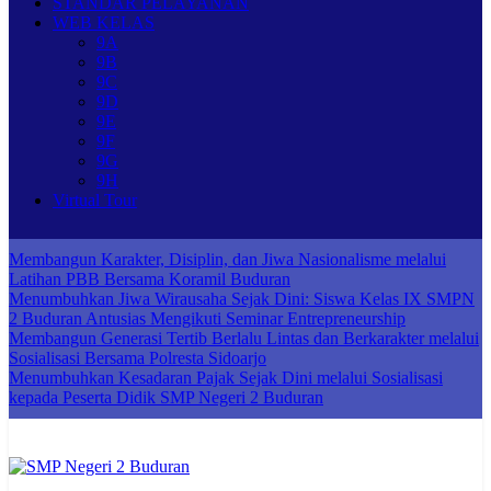
STANDAR PELAYANAN
WEB KELAS
9A
9B
9C
9D
9E
9F
9G
9H
Virtual Tour
Membangun Karakter, Disiplin, dan Jiwa Nasionalisme melalui
Latihan PBB Bersama Koramil Buduran
Menumbuhkan Jiwa Wirausaha Sejak Dini: Siswa Kelas IX SMPN
2 Buduran Antusias Mengikuti Seminar Entrepreneurship
Membangun Generasi Tertib Berlalu Lintas dan Berkarakter melalui
Sosialisasi Bersama Polresta Sidoarjo
Menumbuhkan Kesadaran Pajak Sejak Dini melalui Sosialisasi
kepada Peserta Didik SMP Negeri 2 Buduran