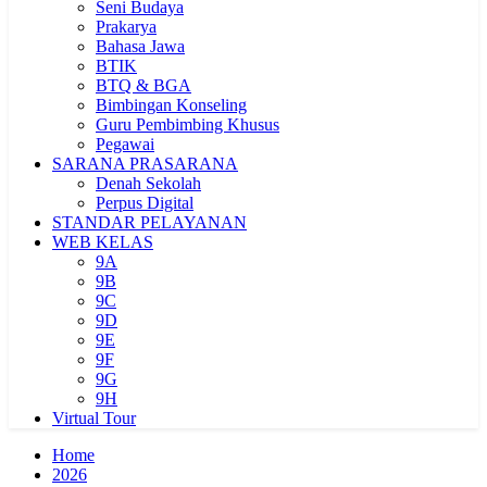
Seni Budaya
Prakarya
Bahasa Jawa
BTIK
BTQ & BGA
Bimbingan Konseling
Guru Pembimbing Khusus
Pegawai
SARANA PRASARANA
Denah Sekolah
Perpus Digital
STANDAR PELAYANAN
WEB KELAS
9A
9B
9C
9D
9E
9F
9G
9H
Virtual Tour
Home
2026