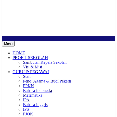
SMP Negeri 2 Buduran
Sekolah Bermutu, Sekolah Inklusi, Sekolah Sahabat Keluarga,
Sekolah Cerdas Berkarakter, Sekolah Adiwiyata, Sekolah Ramah
Anak, Sekolah Penggerak, Sekolah Toleransi
Menu
HOME
PROFIL SEKOLAH
Sambutan Kepala Sekolah
Visi & Misi
GURU & PEGAWAI
Staff
Pend. Agama & Budi Pekerti
PPKN
Bahasa Indonesia
Matematika
IPA
Bahasa Inggris
IPS
PJOK