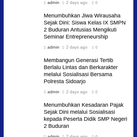
admin
2 days ago
0
Menumbuhkan Jiwa Wirausaha
Sejak Dini: Siswa Kelas IX SMPN
2 Buduran Antusias Mengikuti
Seminar Entrepreneurship
admin
2 days ago
0
Membangun Generasi Tertib
Berlalu Lintas dan Berkarakter
melalui Sosialisasi Bersama
Polresta Sidoarjo
admin
2 days ago
0
Menumbuhkan Kesadaran Pajak
Sejak Dini melalui Sosialisasi
kepada Peserta Didik SMP Negeri
2 Buduran
admin
2 days ago
0