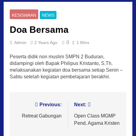
KESISWAAN
NEWS
Doa Bersama
0
Admin
2 Years Ago
1 Mins
Peserta didik non muslim SMPN 2 Buduran,
didampingi oleh Bapak Philipus Kristanto, S.Th.
melaksanakan kegiatan doa bersama setiap Senin –
Sabtu setelah kegiatan pembelajaran berakhir.
Post
Previous:
Next:
navigation
Retreat Gabungan
Open Class MGMP
Pend. Agama Kristen