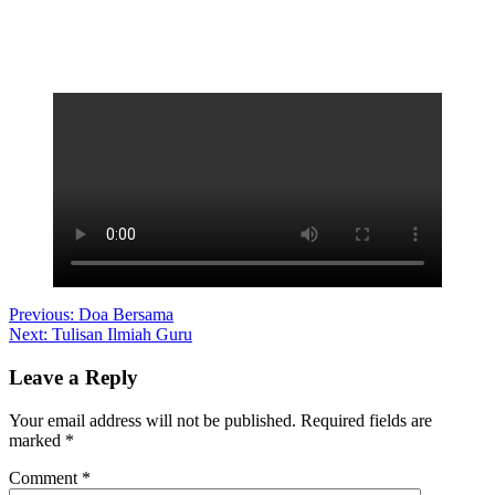
Post
Previous:
Doa Bersama
Next:
Tulisan Ilmiah Guru
navigation
Leave a Reply
Your email address will not be published.
Required fields are
marked
*
Comment
*