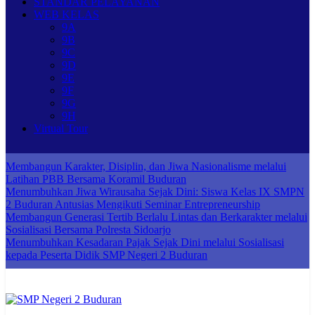
STANDAR PELAYANAN
WEB KELAS
9A
9B
9C
9D
9E
9F
9G
9H
Virtual Tour
Membangun Karakter, Disiplin, dan Jiwa Nasionalisme melalui
Latihan PBB Bersama Koramil Buduran
Menumbuhkan Jiwa Wirausaha Sejak Dini: Siswa Kelas IX SMPN
2 Buduran Antusias Mengikuti Seminar Entrepreneurship
Membangun Generasi Tertib Berlalu Lintas dan Berkarakter melalui
Sosialisasi Bersama Polresta Sidoarjo
Menumbuhkan Kesadaran Pajak Sejak Dini melalui Sosialisasi
kepada Peserta Didik SMP Negeri 2 Buduran