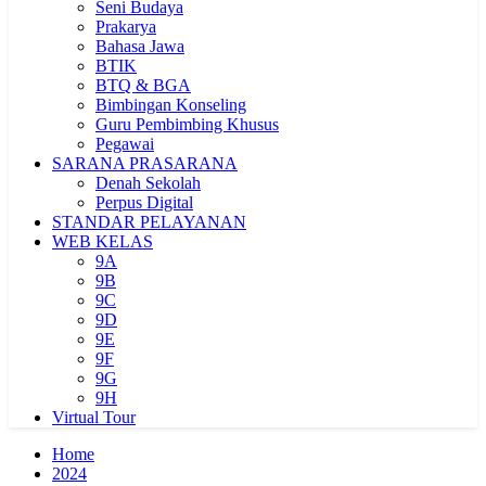
Seni Budaya
Prakarya
Bahasa Jawa
BTIK
BTQ & BGA
Bimbingan Konseling
Guru Pembimbing Khusus
Pegawai
SARANA PRASARANA
Denah Sekolah
Perpus Digital
STANDAR PELAYANAN
WEB KELAS
9A
9B
9C
9D
9E
9F
9G
9H
Virtual Tour
Home
2024