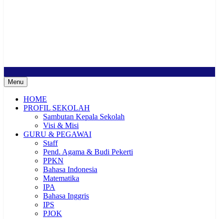
SMP Negeri 2 Buduran
Sekolah Bermutu, Sekolah Inklusi, Sekolah Sahabat Keluarga,
Sekolah Cerdas Berkarakter, Sekolah Adiwiyata, Sekolah Ramah
Anak, Sekolah Penggerak, Sekolah Toleransi
Menu
HOME
PROFIL SEKOLAH
Sambutan Kepala Sekolah
Visi & Misi
GURU & PEGAWAI
Staff
Pend. Agama & Budi Pekerti
PPKN
Bahasa Indonesia
Matematika
IPA
Bahasa Inggris
IPS
PJOK