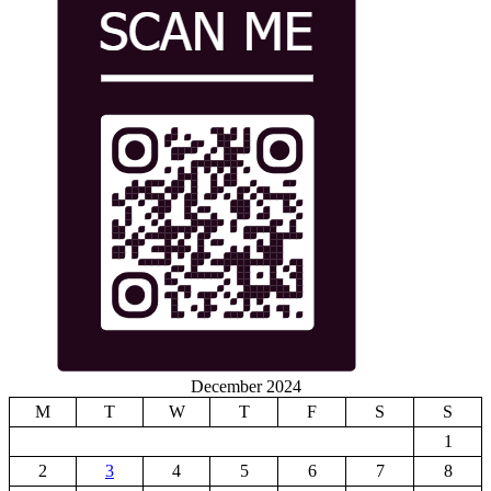
December 2024
M
T
W
T
F
S
S
1
2
3
4
5
6
7
8