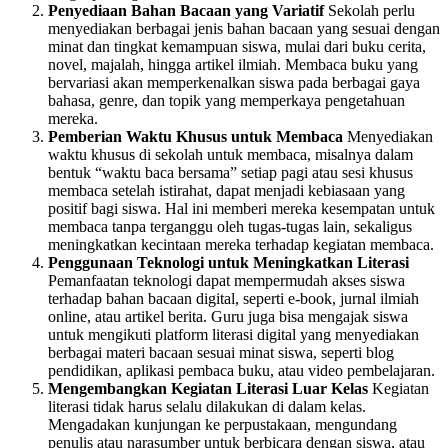
Penyediaan Bahan Bacaan yang Variatif
Sekolah perlu
menyediakan berbagai jenis bahan bacaan yang sesuai dengan
minat dan tingkat kemampuan siswa, mulai dari buku cerita,
novel, majalah, hingga artikel ilmiah. Membaca buku yang
bervariasi akan memperkenalkan siswa pada berbagai gaya
bahasa, genre, dan topik yang memperkaya pengetahuan
mereka.
Pemberian Waktu Khusus untuk Membaca
Menyediakan
waktu khusus di sekolah untuk membaca, misalnya dalam
bentuk “waktu baca bersama” setiap pagi atau sesi khusus
membaca setelah istirahat, dapat menjadi kebiasaan yang
positif bagi siswa. Hal ini memberi mereka kesempatan untuk
membaca tanpa terganggu oleh tugas-tugas lain, sekaligus
meningkatkan kecintaan mereka terhadap kegiatan membaca.
Penggunaan Teknologi untuk Meningkatkan Literasi
Pemanfaatan teknologi dapat mempermudah akses siswa
terhadap bahan bacaan digital, seperti e-book, jurnal ilmiah
online, atau artikel berita. Guru juga bisa mengajak siswa
untuk mengikuti platform literasi digital yang menyediakan
berbagai materi bacaan sesuai minat siswa, seperti blog
pendidikan, aplikasi pembaca buku, atau video pembelajaran.
Mengembangkan Kegiatan Literasi Luar Kelas
Kegiatan
literasi tidak harus selalu dilakukan di dalam kelas.
Mengadakan kunjungan ke perpustakaan, mengundang
penulis atau narasumber untuk berbicara dengan siswa, atau