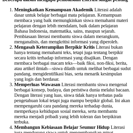
Meningkatkan Kemampuan Akademik
Literasi adalah
dasar untuk belajar berbagai mata pelajaran. Kemampuan
membaca yang baik memungkinkan siswa memahami materi
pelajaran dengan lebih mendalam, baik dalam pelajaran
Bahasa Indonesia, matematika, sains, maupun sejarah.
Pembiasaan literasi membantu siswa dalam merangkum,
menganalisis, dan mengkritisi informasi yang diperoleh.
Mengasah Keterampilan Berpikir Kritis
Literasi bukan
hanya tentang memahami teks, tetapi juga tentang berpikir
secara kritis terhadap informasi yang disajikan. Dengan
membaca berbagai macam teks—baik fiksi, non-fiksi, berita,
atau artikel ilmiah—siswa dilatih untuk melihat berbagai sudut
pandang, mengidentifikasi bias, serta menarik kesimpulan
yang logis dan berdasar.
Memperluas Wawasan
Literasi membantu siswa mengenal
berbagai konsep, budaya, dan peristiwa dunia melalui bacaan.
Dengan literasi yang luas, siswa tidak hanya terbatas pada
pengetahuan lokal tetapi juga mampu berpikir global. Ini akan
mempengaruhi cara pandang mereka terhadap dunia,
memperkaya kehidupan sosial mereka, serta membantu
mereka menjadi pribadi yang lebih toleran dan berpikiran
terbuka.
Membangun Kebiasaan Belajar Seumur Hidup
Literasi
juga mendorong siswa untuk mengembangkan minat