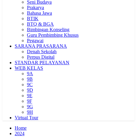
Seni Budaya
Prakarya
Bahasa Jawa
BTIK
BTQ & BGA
Bimbingan Konseling
Guru Pembimbing Khusus
Pegawai
SARANA PRASARANA
Denah Sekolah
Perpus Digital
STANDAR PELAYANAN
WEB KELAS
9A
9B
9C
9D
9E
9F
9G
9H
Virtual Tour
Home
2024