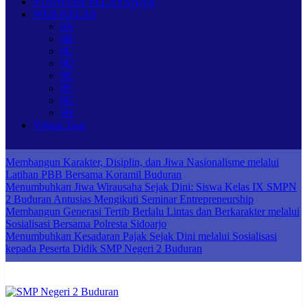
STANDAR PELAYANAN
WEB KELAS
9A
9B
9C
9D
9E
9F
9G
9H
Virtual Tour
Membangun Karakter, Disiplin, dan Jiwa Nasionalisme melalui
Latihan PBB Bersama Koramil Buduran
Menumbuhkan Jiwa Wirausaha Sejak Dini: Siswa Kelas IX SMPN
2 Buduran Antusias Mengikuti Seminar Entrepreneurship
Membangun Generasi Tertib Berlalu Lintas dan Berkarakter melalui
Sosialisasi Bersama Polresta Sidoarjo
Menumbuhkan Kesadaran Pajak Sejak Dini melalui Sosialisasi
kepada Peserta Didik SMP Negeri 2 Buduran