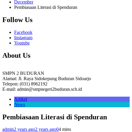
December
Pembiasaan Literasi di Spenduran
Follow Us
Facebook
Instagram
Youtube
About Us
SMPN 2 BUDURAN
Alamat: Jl. Raya Sidokepung Buduran Sidoarjo
Telepon: (031) 8962192
E-mail: admin@smpnegeri2buduran.sch.id
Artikel
News
Pembiasaan Literasi di Spenduran
admin
2 years ago
2 years ago
0
4 mins