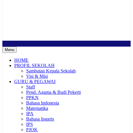
SMP Negeri 2 Buduran
Sekolah Bermutu, Sekolah Inklusi, Sekolah Sahabat Keluarga,
Sekolah Cerdas Berkarakter, Sekolah Adiwiyata, Sekolah Ramah
Anak, Sekolah Penggerak, Sekolah Toleransi
Menu
HOME
PROFIL SEKOLAH
Sambutan Kepala Sekolah
Visi & Misi
GURU & PEGAWAI
Staff
Pend. Agama & Budi Pekerti
PPKN
Bahasa Indonesia
Matematika
IPA
Bahasa Inggris
IPS
PJOK