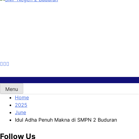
SMP Negeri 2 Buduran
Sekolah Bermutu, Sekolah Inklusi, Sekolah Sahabat
Keluarga, Sekolah Cerdas Berkarakter, Sekolah Adiwiyata,
Sekolah Ramah Anak, Sekolah Penggerak, Sekolah
Toleransi
Menu
Home
2025
June
Idul Adha Penuh Makna di SMPN 2 Buduran
Follow Us