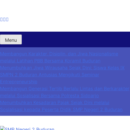
Toleransi
Menu
Membangun Karakter, Disiplin, dan Jiwa Nasionalisme
melalui Latihan PBB Bersama Koramil Buduran
Menumbuhkan Jiwa Wirausaha Sejak Dini: Siswa Kelas IX
SMPN 2 Buduran Antusias Mengikuti Seminar
Entrepreneurship
Membangun Generasi Tertib Berlalu Lintas dan Berkarakter
melalui Sosialisasi Bersama Polresta Sidoarjo
Menumbuhkan Kesadaran Pajak Sejak Dini melalui
Sosialisasi kepada Peserta Didik SMP Negeri 2 Buduran