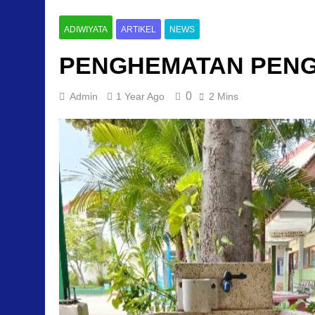
ADIWIYATA
ARTIKEL
NEWS
PENGHEMATAN PENG
0
Admin
1 Year Ago
2 Mins