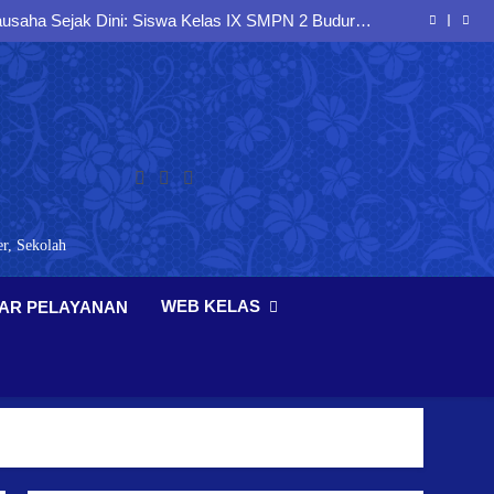
saha Sejak Dini: Siswa Kelas IX SMPN 2 Buduran
Antusias Mengikuti Seminar Entrepreneurship
 Berlalu Lintas dan Berkarakter melalui Sosialisasi
Bersama Polresta Sidoarjo
ak Sejak Dini melalui Sosialisasi kepada Peserta
Didik SMP Negeri 2 Buduran
siplin, dan Jiwa Nasionalisme melalui Latihan PBB
Bersama Koramil Buduran
saha Sejak Dini: Siswa Kelas IX SMPN 2 Buduran
Antusias Mengikuti Seminar Entrepreneurship
 Berlalu Lintas dan Berkarakter melalui Sosialisasi
Bersama Polresta Sidoarjo
ak Sejak Dini melalui Sosialisasi kepada Peserta
Didik SMP Negeri 2 Buduran
r, Sekolah
WEB KELAS
AR PELAYANAN