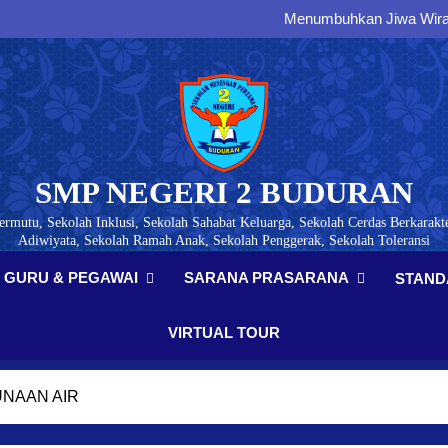
Menumbuhkan Jiwa Wirau
Membangun Generasi Tertib
Menumbuhkan Kesadaran Paj
Membangun Karakter, Di
Menumbuhkan Jiwa Wirau
Membangun Generasi Tertib
Menumbuhkan Kesadaran Paj
SMP NEGERI 2 BUDURAN
ermutu, Sekolah Inklusi, Sekolah Sahabat Keluarga, Sekolah Cerdas Berkarakte
Adiwiyata, Sekolah Ramah Anak, Sekolah Penggerak, Sekolah Toleransi
GURU & PEGAWAI
SARANA PRASARANA
STAND
VIRTUAL TOUR
NAAN AIR