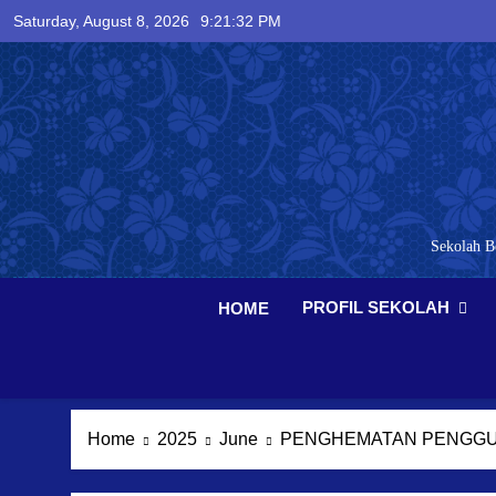
Skip
Saturday, August 8, 2026
9:21:33 PM
to
content
Sekolah B
PROFIL SEKOLAH
HOME
Home
2025
June
PENGHEMATAN PENGGU