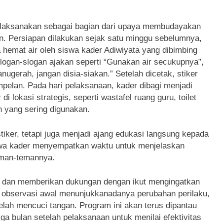
dilaksanakan sebagai bagian dari upaya membudayakan
n. Persiapan dilakukan sejak satu minggu sebelumnya,
 hemat air oleh siswa kader Adiwiyata yang dibimbing
logan-slogan ajakan seperti “Gunakan air secukupnya”,
nugerah, jangan disia-siakan.” Setelah dicetak, stiker
pelan. Pada hari pelaksanaan, kader dibagi menjadi
 lokasi strategis, seperti wastafel ruang guru, toilet
n yang sering digunakan.
iker, tetapi juga menjadi ajang edukasi langsung kepada
swa kader menyempatkan waktu untuk menjelaskan
eman-temannya.
ni dan memberikan dukungan dengan ikut mengingatkan
l observasi awal menunjukkanadanya perubahan perilaku,
elah mencuci tangan. Program ini akan terus dipantau
iga bulan setelah pelaksanaan untuk menilai efektivitas