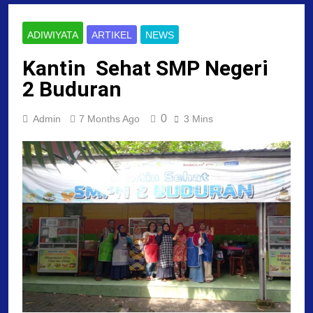
ADIWIYATA
ARTIKEL
NEWS
Kantin Sehat SMP Negeri
2 Buduran
0
Admin
7 Months Ago
3 Mins