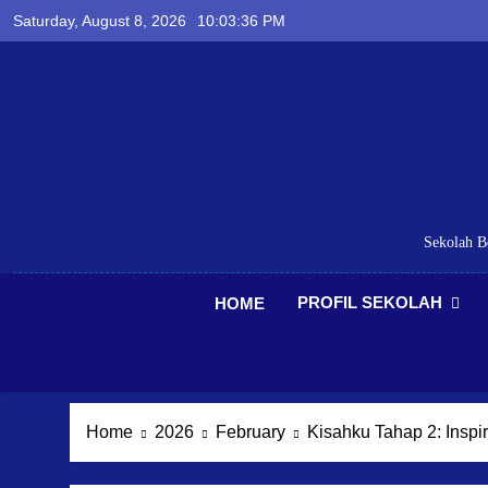
Skip
Saturday, August 8, 2026
10:03:37 PM
to
content
Sekolah B
PROFIL SEKOLAH
HOME
Home
2026
February
Kisahku Tahap 2: Inspi