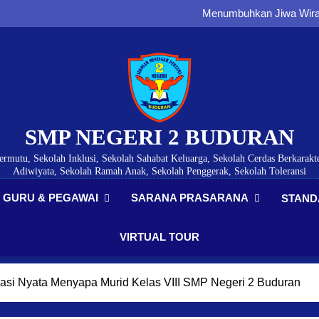
Membangun Karakter, Di
Menumbuhkan Jiwa Wirau
Membangun Generasi Tertib
Menumbuhkan Kesadaran Paj
Membangun Karakter, Di
Menumbuhkan Jiwa Wirau
Membangun Generasi Tertib
Menumbuhkan Kesadaran Paj
SMP NEGERI 2 BUDURAN
ermutu, Sekolah Inklusi, Sekolah Sahabat Keluarga, Sekolah Cerdas Berkarakte
Adiwiyata, Sekolah Ramah Anak, Sekolah Penggerak, Sekolah Toleransi
GURU & PEGAWAI
SARANA PRASARANA
STAND
VIRTUAL TOUR
rasi Nyata Menyapa Murid Kelas VIII SMP Negeri 2 Buduran