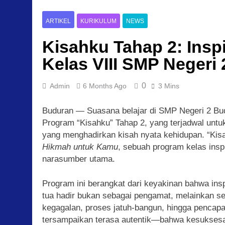
ARTIKEL
KURIKULUM
NEWS
Kisahku Tahap 2: Insp
Kelas VIII SMP Negeri
0
Admin
6 Months Ago
3 Mins
Buduran — Suasana belajar di SMP Negeri 2 Bud
Program “Kisahku” Tahap 2, yang terjadwal untuk 
yang menghadirkan kisah nyata kehidupan. “Ki
Hikmah untuk Kamu
, sebuah program kelas insp
narasumber utama.
Program ini berangkat dari keyakinan bahwa inspi
tua hadir bukan sebagai pengamat, melainkan se
kegagalan, proses jatuh-bangun, hingga pencapa
tersampaikan terasa autentik—bahwa kesuksesan