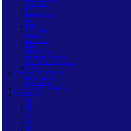
Matematika
IPA
Bahasa Inggris
IPS
PJOK
Seni Budaya
Prakarya
Bahasa Jawa
BTIK
BTQ & BGA
Bimbingan Konseling
Guru Pembimbing Khusus
Pegawai
SARANA PRASARANA
Denah Sekolah
Perpus Digital
STANDAR PELAYANAN
WEB KELAS
9A
9B
9C
9D
9E
9F
9G