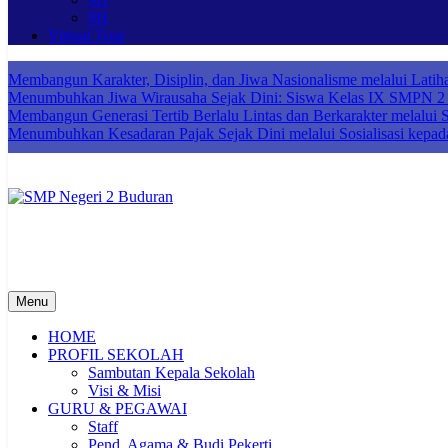
9H
Virtual Tour
Membangun Karakter, Disiplin, dan Jiwa Nasionalisme melalui Lat
Menumbuhkan Jiwa Wirausaha Sejak Dini: Siswa Kelas IX SMPN 2 B
Membangun Generasi Tertib Berlalu Lintas dan Berkarakter melalui So
Menumbuhkan Kesadaran Pajak Sejak Dini melalui Sosialisasi kepad
SMP Negeri 2 Buduran
Sekolah Bermutu, Sekolah Inklusi, Sekolah Sahabat Keluarga, Sekol
Menu
HOME
PROFIL SEKOLAH
Sambutan Kepala Sekolah
Visi & Misi
GURU & PEGAWAI
Staff
Pend. Agama & Budi Pekerti