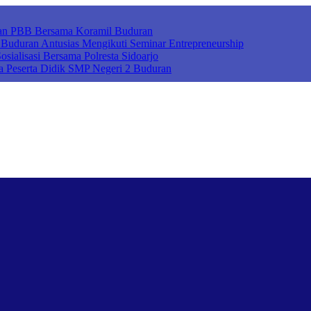
ihan PBB Bersama Koramil Buduran
uduran Antusias Mengikuti Seminar Entrepreneurship
sialisasi Bersama Polresta Sidoarjo
a Peserta Didik SMP Negeri 2 Buduran
ah Cerdas Berkarakter, Sekolah Adiwiyata, Sekolah Ramah Anak, Seko