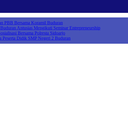
ihan PBB Bersama Koramil Buduran
uduran Antusias Mengikuti Seminar Entrepreneurship
sialisasi Bersama Polresta Sidoarjo
a Peserta Didik SMP Negeri 2 Buduran
ah Cerdas Berkarakter, Sekolah Adiwiyata, Sekolah Ramah Anak, Seko