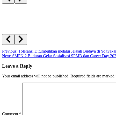
Post
Previous:
Toleransi Ditumbuhkan melalui Jelajah Budaya di Yogyakar
Next:
SMPN 2 Buduran Gelar Sosialisasi SPMB dan Career Day 20
navigation
Leave a Reply
Your email address will not be published.
Required fields are marked
Comment
*