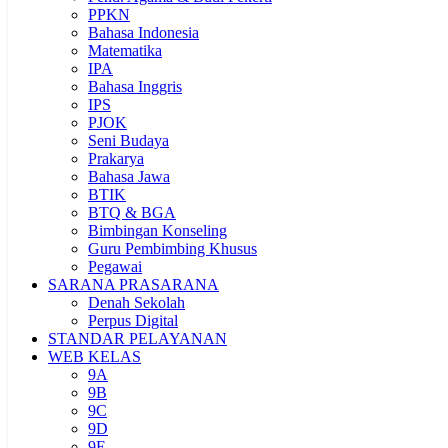
PPKN
Bahasa Indonesia
Matematika
IPA
Bahasa Inggris
IPS
PJOK
Seni Budaya
Prakarya
Bahasa Jawa
BTIK
BTQ & BGA
Bimbingan Konseling
Guru Pembimbing Khusus
Pegawai
SARANA PRASARANA
Denah Sekolah
Perpus Digital
STANDAR PELAYANAN
WEB KELAS
9A
9B
9C
9D
9E