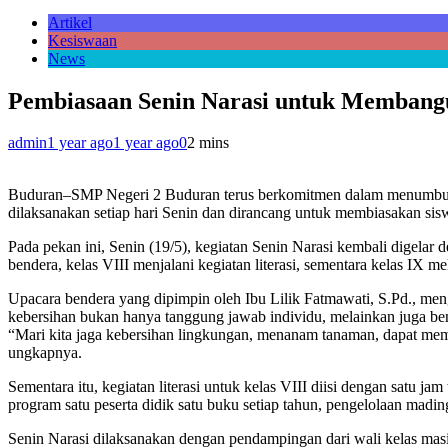
Artikel
Kesiswaan
News
Pembiasaan Senin Narasi untuk Membang
admin
1 year ago
1 year ago
0
2 mins
Buduran–SMP Negeri 2 Buduran terus berkomitmen dalam menumbuhkan k
dilaksanakan setiap hari Senin dan dirancang untuk membiasakan sisw
Pada pekan ini, Senin (19/5), kegiatan Senin Narasi kembali digelar d
bendera, kelas VIII menjalani kegiatan literasi, sementara kelas IX 
Upacara bendera yang dipimpin oleh Ibu Lilik Fatmawati, S.Pd., m
kebersihan bukan hanya tanggung jawab individu, melainkan juga bent
“Mari kita jaga kebersihan lingkungan, menanam tanaman, dapat memb
ungkapnya.
Sementara itu, kegiatan literasi untuk kelas VIII diisi dengan satu j
program satu peserta didik satu buku setiap tahun, pengelolaan madi
Senin Narasi dilaksanakan dengan pendampingan dari wali kelas masi