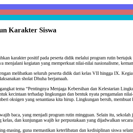
un Karakter Siswa
arakter positif pada peserta didik melalui program rutin bertajuk S
a menjalani kegiatan yang memperkuat nilai-nilai nasionalisme, kemam
engan melibatkan seluruh peserta didik dari kelas VII hingga IX. Kegia
melaksanakan sholat Dhuha berjamaah.
engangkat tema “Pentingnya Menjaga Kebersihan dan Kelestarian Lin
uk kecintaan terhadap lingkungan dan bentuk nyata pengamalan nilai-n
eri oksigen yang senantiasa kita hirup. Lingkungan bersih, membuat 
am wajib baca, yang menjadi program rutin mingguan. Selain itu, sekolah
ng kelas, dan kunjungan wajib ke perpustakaan yang dijadwalkan secara
ng-masing, guna memastikan keterlibatan dan kedisiplinan siswa selama