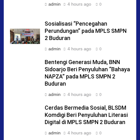
admin
4 hours ago
0
Sosialisasi “Pencegahan
Perundungan” pada MPLS SMPN
2 Buduran
admin
4 hours ago
0
Bentengi Generasi Muda, BNN
Sidoarjo Beri Penyuluhan “Bahaya
NAPZA” pada MPLS SMPN 2
Buduran
admin
4 hours ago
0
Cerdas Bermedia Sosial, BLSDM
Komdigi Beri Penyuluhan Literasi
Digital di MPLS SMPN 2 Buduran
admin
4 hours ago
0