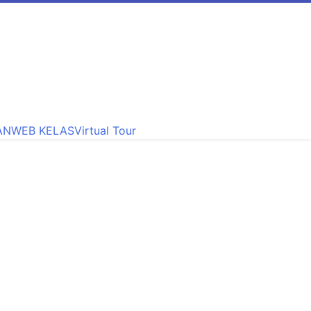
h Ramah Anak, Sekolah Penggerak, Sekolah Toleransi
AN
WEB KELAS
Virtual Tour