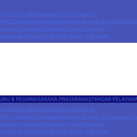
lui Latihan PBB Bersama Koramil Buduran
MPN 2 Buduran Antusias Mengikuti Seminar Entrepreneursh
melalui Sosialisasi Bersama Polresta Sidoarjo
asi kepada Peserta Didik SMP Negeri 2 Buduran
ga, Sekolah Cerdas Berkarakter, Sekolah Adiwiyata, Sekola
URU & PEGAWAI
SARANA PRASARANA
STANDAR PELAYAN
lui Latihan PBB Bersama Koramil Buduran
MPN 2 Buduran Antusias Mengikuti Seminar Entrepreneursh
melalui Sosialisasi Bersama Polresta Sidoarjo
asi kepada Peserta Didik SMP Negeri 2 Buduran