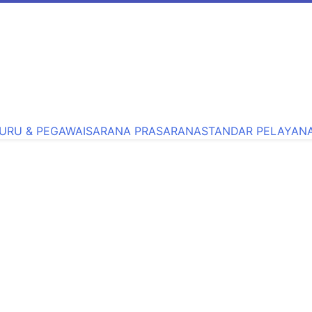
ga, Sekolah Cerdas Berkarakter, Sekolah Adiwiyata, Sekola
URU & PEGAWAI
SARANA PRASARANA
STANDAR PELAYAN