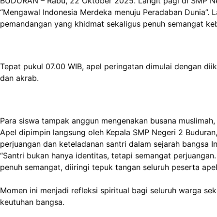
BUDURAN – Rabu, 22 Oktober 2025. Langit pagi di SMP Ne
“Mengawal Indonesia Merdeka menuju Peradaban Dunia”. La
pemandangan yang khidmat sekaligus penuh semangat ke
Tepat pukul 07.00 WIB, apel peringatan dimulai dengan di
dan akrab.
Para siswa tampak anggun mengenakan busana muslimah, ko
Apel dipimpin langsung oleh Kepala SMP Negeri 2 Buduran,
perjuangan dan keteladanan santri dalam sejarah bangsa I
“Santri bukan hanya identitas, tetapi semangat perjuangan.
penuh semangat, diiringi tepuk tangan seluruh peserta apel
Momen ini menjadi refleksi spiritual bagi seluruh warga s
keutuhan bangsa.