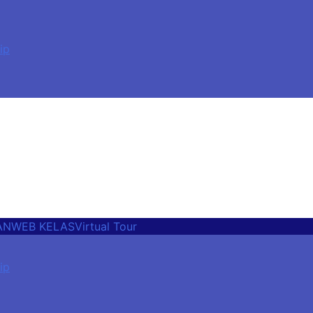
ip
h Ramah Anak, Sekolah Penggerak, Sekolah Toleransi
AN
WEB KELAS
Virtual Tour
ip