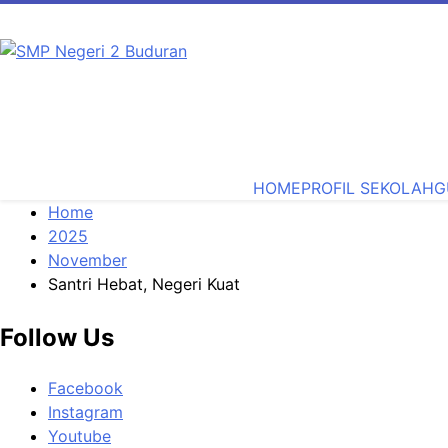
SMP Negeri 2 Buduran
Sekolah Bermutu, Sekolah Inklusi, Sekolah Sahabat Keluar
HOME
PROFIL SEKOLAH
G
Home
2025
November
Santri Hebat, Negeri Kuat
Follow Us
Facebook
Instagram
Youtube