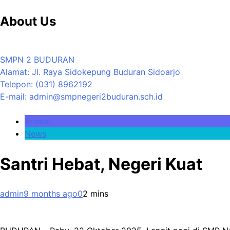
About Us
SMPN 2 BUDURAN
Alamat: Jl. Raya Sidokepung Buduran Sidoarjo
Telepon: (031) 8962192
E-mail: admin@smpnegeri2buduran.sch.id
Artikel
News
Santri Hebat, Negeri Kuat
admin
9 months ago
0
2 mins