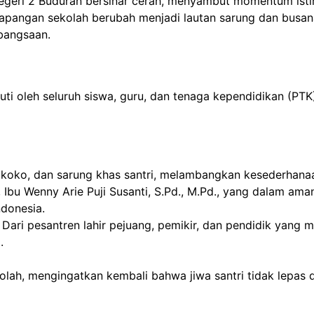
geri 2 Buduran bersinar cerah, menyambut momentum isti
pangan sekolah berubah menjadi lautan sarung dan busana
bangsaan.
ikuti oleh seluruh siswa, guru, dan tenaga kependidikan (
ko, dan sarung khas santri, melambangkan kesederhanaan 
 Ibu Wenny Arie Puji Susanti, S.Pd., M.Pd., yang dalam a
ndonesia.
 Dari pesantren lahir pejuang, pemikir, dan pendidik yang 
.
ekolah, mengingatkan kembali bahwa jiwa santri tidak lepas