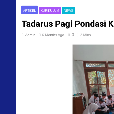
ARTIKEL
KURIKULUM
NEWS
Tadarus Pagi Pondasi K
0
Admin
6 Months Ago
2 Mins