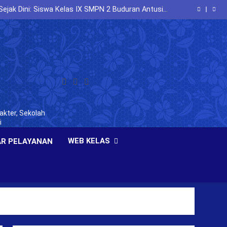
dan Jiwa Nasionalisme melalui Latihan PBB Bersama
Koramil Buduran
jak Dini: Siswa Kelas IX SMPN 2 Buduran Antusias
Mengikuti Seminar Entrepreneurship
 Berlalu Lintas dan Berkarakter melalui Sosialisasi
Bersama Polresta Sidoarjo
ejak Dini melalui Sosialisasi kepada Peserta Didik
SMP Negeri 2 Buduran
dan Jiwa Nasionalisme melalui Latihan PBB Bersama
Koramil Buduran
jak Dini: Siswa Kelas IX SMPN 2 Buduran Antusias
Mengikuti Seminar Entrepreneurship
 Berlalu Lintas dan Berkarakter melalui Sosialisasi
Bersama Polresta Sidoarjo
ejak Dini melalui Sosialisasi kepada Peserta Didik
SMP Negeri 2 Buduran
akter, Sekolah
i
WEB KELAS
R PELAYANAN