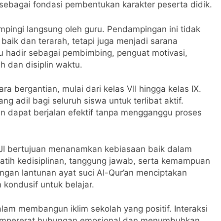
ebagai fondasi pembentukan karakter peserta didik.
pingi langsung oleh guru. Pendampingan ini tidak
aik dan terarah, tetapi juga menjadi sarana
 hadir sebagai pembimbing, penguat motivasi,
 dan disiplin waktu.
a bergantian, mulai dari kelas VII hingga kelas IX.
g adil bagi seluruh siswa untuk terlibat aktif.
an dapat berjalan efektif tanpa mengganggu proses
JI bertujuan menanamkan kebiasaan baik dalam
elatih kedisiplinan, tanggung jawab, serta kemampuan
ngan lantunan ayat suci Al-Qur’an menciptakan
 kondusif untuk belajar.
lam membangun iklim sekolah yang positif. Interaksi
 mempererat hubungan emosional dan menumbuhkan