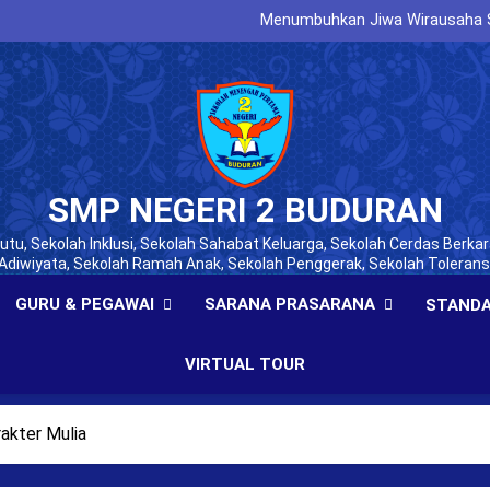
Membangun Karakter, Disiplin, 
Menumbuhkan Jiwa Wirausaha Se
Membangun Generasi Tertib
Menumbuhkan Kesadaran Pajak S
Membangun Karakter, Disiplin, 
Menumbuhkan Jiwa Wirausaha Se
Membangun Generasi Tertib
Menumbuhkan Kesadaran Pajak S
SMP NEGERI 2 BUDURAN
tu, Sekolah Inklusi, Sekolah Sahabat Keluarga, Sekolah Cerdas Berkar
Adiwiyata, Sekolah Ramah Anak, Sekolah Penggerak, Sekolah Tolerans
GURU & PEGAWAI
SARANA PRASARANA
STANDA
VIRTUAL TOUR
akter Mulia